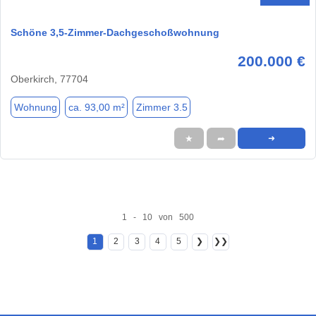
Schöne 3,5-Zimmer-Dachgeschoßwohnung
200.000 €
Oberkirch, 77704
Wohnung
ca. 93,00 m²
Zimmer 3.5
★
➦
➜
1 - 10 von 500
1
2
3
4
5
❯
❯❯