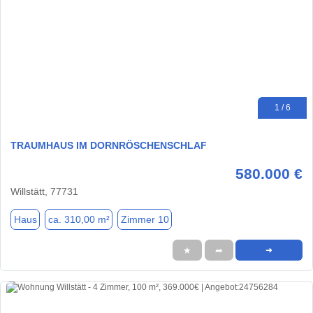
1 / 6
TRAUMHAUS IM DORNRÖSCHENSCHLAF
580.000 €
Willstätt, 77731
Haus
ca. 310,00 m²
Zimmer 10
★
➦
➜