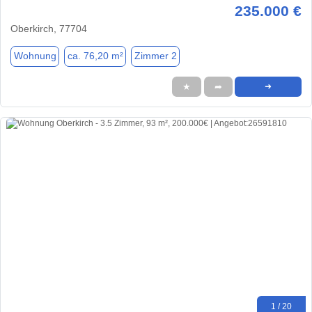
235.000 €
Oberkirch, 77704
Wohnung
ca. 76,20 m²
Zimmer 2
★
➦
➜
1 / 20