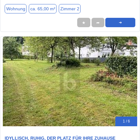
Wohnung
ca. 65,00 m²
Zimmer 2
★
➦
➜
1 / 6
IDYLLISCH, RUHIG, DER PLATZ FÜR IHRE ZUHAUSE