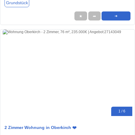
Grundstück
★
➦
➜
1 / 6
2 Zimmer Wohnung in Oberkirch ❤️