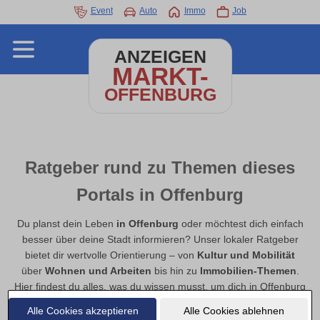
Event
Auto
Immo
Job
ANZEIGEN
MARKT-
OFFENBURG
Ratgeber rund zu Themen dieses
Portals in Offenburg
Du planst dein Leben
in Offenburg
oder möchtest dich einfach
besser über deine Stadt informieren? Unser lokaler Ratgeber
bietet dir wertvolle Orientierung – von
Kultur und Mobilität
über
Wohnen und Arbeiten
bis hin zu
Immobilien-Themen
.
Hier findest du alles, was du wissen musst, um dich in Offenburg
gut zu orientieren, den Alltag zu erleichtern und neue Chancen
Alle Cookies akzeptieren
Alle Cookies ablehnen
zu entdecken.