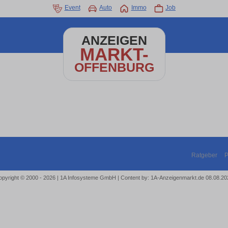
Event
Auto
Immo
Job
ANZEIGEN
MARKT-
OFFENBURG
Ratgeber
P
opyright © 2000 - 2026 | 1A Infosysteme GmbH | Content by: 1A-Anzeigenmarkt.de 08.08.20