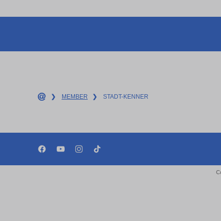
❯
MEMBER
❯
STADT-KENNER
C