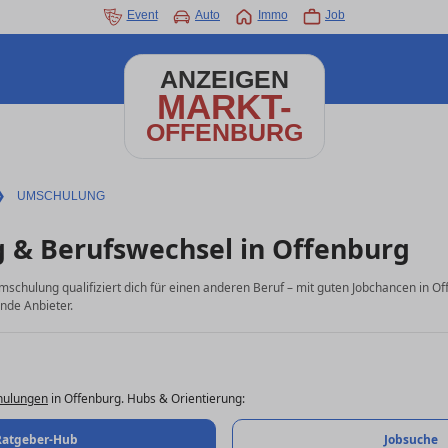
Event
Auto
Immo
Job
ANZEIGEN
MARKT-
OFFENBURG
❯
UMSCHULUNG
 & Berufswechsel in Offenburg
Umschulung qualifiziert dich für einen anderen Beruf – mit guten Jobchancen in Of
nde Anbieter.
ulungen
in Offenburg. Hubs & Orientierung:
Ratgeber-Hub
Jobsuche