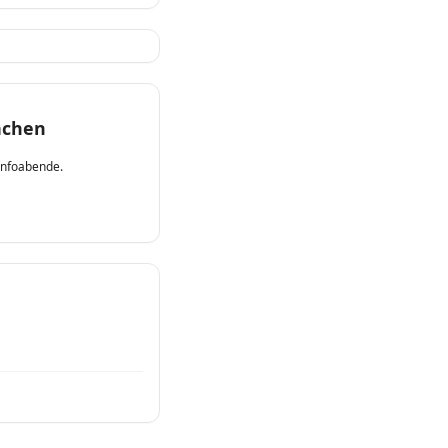
achen
Infoabende.