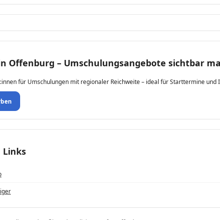
 in Offenburg – Umschulungsangebote sichtbar m
:innen für Umschulungen mit regionaler Reichweite – ideal für Starttermine und 
rben
 Links
b
iger