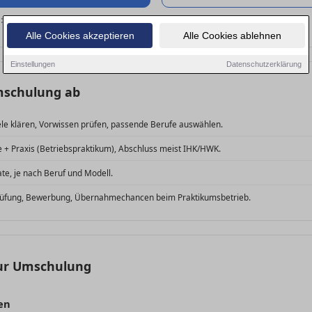
n:
Quereinstieg
.
Alle Cookies akzeptieren
Alle Cookies ablehnen
Einstellungen
Datenschutzerklärung
Umschulung ab
le klären, Vorwissen prüfen, passende Berufe auswählen.
 + Praxis (Betriebspraktikum), Abschluss meist IHK/HWK.
ate, je nach Beruf und Modell.
üfung, Bewerbung, Übernahmechancen beim Praktikumsbetrieb.
zur Umschulung
en