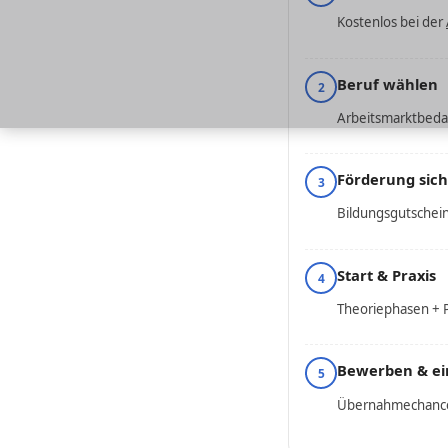
Kostenlos bei der
Beruf wählen
2
Arbeitsmarktbedar
Förderung sic
3
Bildungsgutschein
Start & Praxis
4
Theoriephasen + P
Bewerben & ei
5
Übernahmechancen