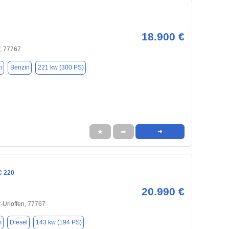
18.900 €
, 77767
m
Benzin
221 kw (300 PS)
★
➦
➜
C 220
20.990 €
-Urloffen, 77767
m
Diesel
143 kw (194 PS)