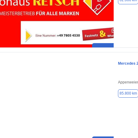
62.066 km
Mercedes 
Appenweier
85.800 km