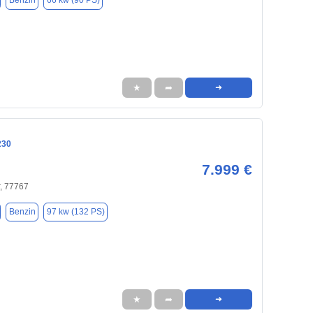
Benzin
66 kw (90 PS)
★
➦
➜
230
7.999 €
, 77767
Benzin
97 kw (132 PS)
★
➦
➜