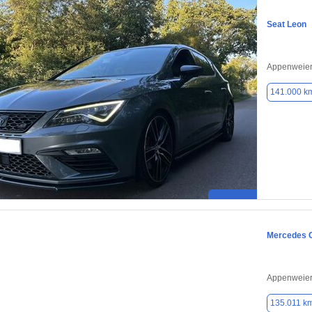
Seat Leon
Appenweier
141.000 k
Mercedes 
Appenweier
135.011 k