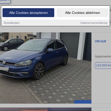
weier
Ihr perfektes Autoangebot in Appenweier – Gebrauch
Alle Cookies akzeptieren
Alle Cookies ablehnen
 Suche nach einem Gebrauchtwagen in Appenweier? Ob Kleinwagen, SUV, Cabrio ode
Sie Ihr Auto kostenlos oder finden Sie Ihr nächstes Fahrze
Einstellungen
Datenschutzerklärung
VW Golf
Appenweier
119.000 k