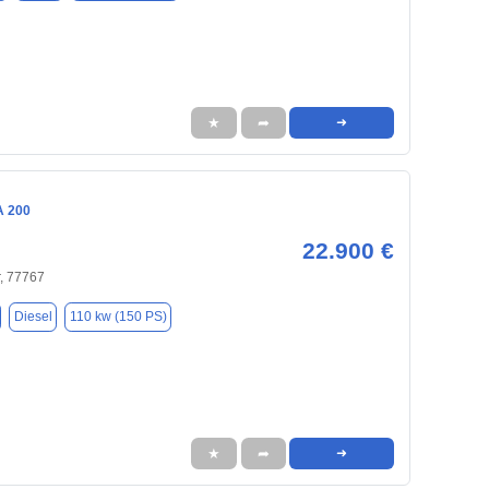
★
➦
➜
A 200
22.900 €
, 77767
Diesel
110 kw (150 PS)
★
➦
➜