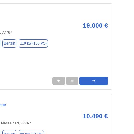
19.000 €
, 77767
Benzin
110 kw (150 PS)
★
➦
➜
ptur
10.490 €
 Nesselried, 77767