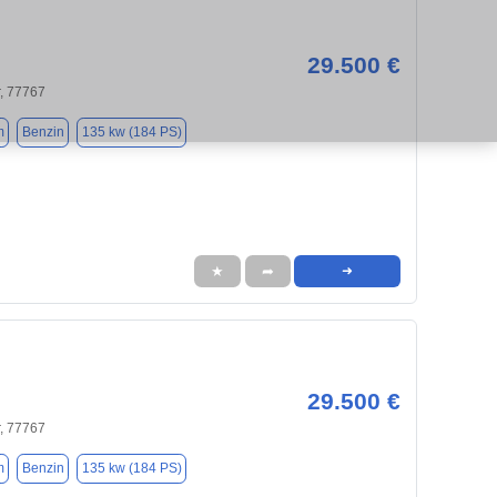
29.500 €
, 77767
m
Benzin
135 kw (184 PS)
★
➦
➜
29.500 €
, 77767
m
Benzin
135 kw (184 PS)