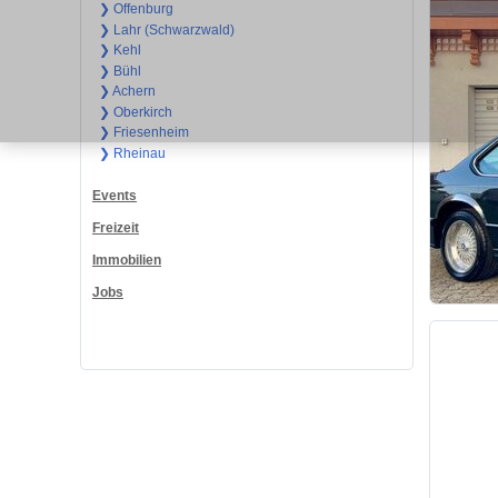
❯ Offenburg
❯ Lahr (Schwarzwald)
❯ Kehl
❯ Bühl
❯ Achern
❯ Oberkirch
❯ Friesenheim
❯ Rheinau
Events
Freizeit
Immobilien
Jobs