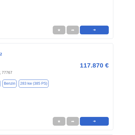
★
➦
➜
92
117.870 €
, 77767
Benzin
283 kw (385 PS)
★
➦
➜