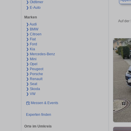
Appen
❯ Oldtimer
❯ E-Auto
Marken
Auf der
❯ Audi
❯ BMW
❯ Citroen
❯ Fiat
❯ Ford
❯ Kia
❯ Mercedes-Benz
❯ Mini
❯ Opel
❯ Peugeot
❯ Porsche
❯ Renault
❯ Seat
❯ Skoda
❯ VW
Messen & Events
Experten finden
Orte im Umkreis