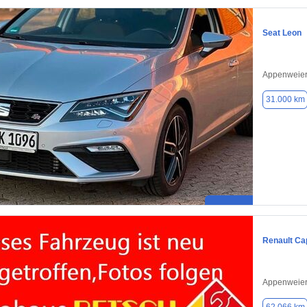
Seat Leon
Appenweier
31.000 km
Renault Ca
Appenweier