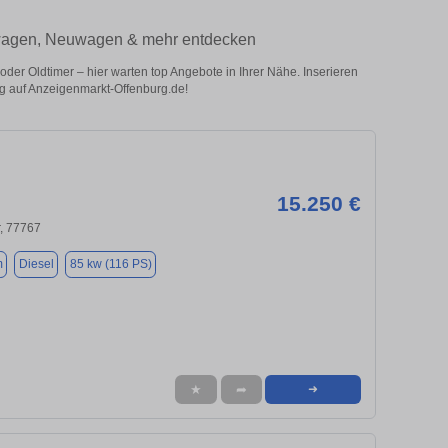
twagen, Neuwagen & mehr entdecken
r Oldtimer – hier warten top Angebote in Ihrer Nähe. Inserieren
ug auf Anzeigenmarkt-Offenburg.de!
15.250 €
, 77767
m
Diesel
85 kw (116 PS)
★
➦
➜