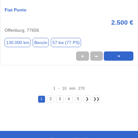
Fiat Punto
2.500 €
Offenburg, 77656
130.000 km
Benzin
57 kw (77 PS)
★
➦
➜
1 - 10 von 270
1
2
3
4
5
❯
❯❯