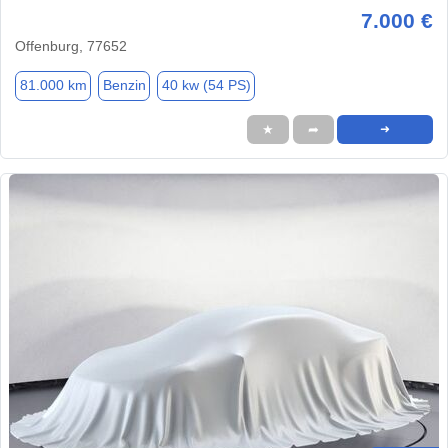
7.000 €
Offenburg, 77652
81.000 km
Benzin
40 kw (54 PS)
★
➦
➜