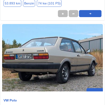
53.893 km
Benzin
74 kw (101 PS)
★
➦
➜
VW Polo