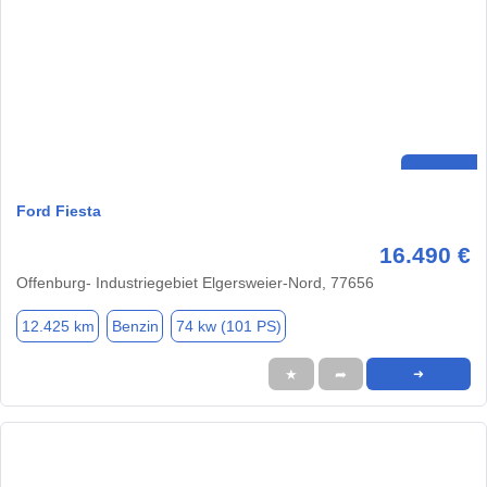
Ford Fiesta
16.490 €
Offenburg- Industriegebiet Elgersweier-Nord, 77656
12.425 km
Benzin
74 kw (101 PS)
★
➦
➜