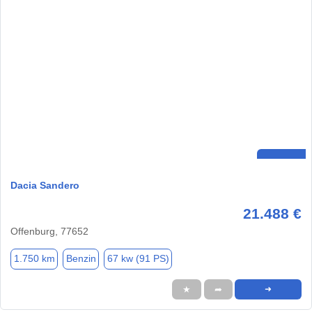
Dacia Sandero
21.488 €
Offenburg, 77652
1.750 km
Benzin
67 kw (91 PS)
★
➦
➜