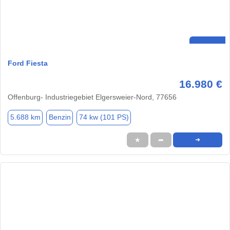
Ford Fiesta
16.980 €
Offenburg- Industriegebiet Elgersweier-Nord, 77656
5.688 km
Benzin
74 kw (101 PS)
★
➦
➜