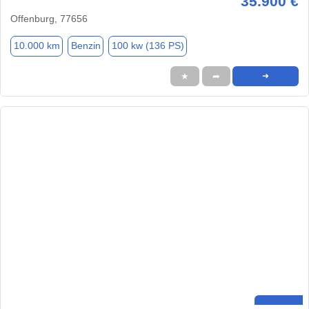
35.900 €
Offenburg, 77656
10.000 km
Benzin
100 kw (136 PS)
★
➦
➜