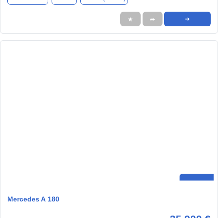
★
➦
➜
Mercedes A 180