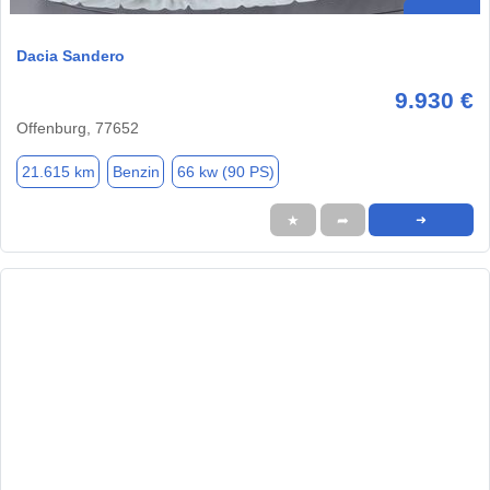
Dacia Sandero
9.930 €
Offenburg, 77652
21.615 km
Benzin
66 kw (90 PS)
★
➦
➜