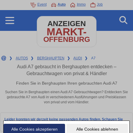
Event
Auto
Immo
Job
ANZEIGEN
MARKT-
OFFENBURG
❯
AUTOS
❯
BERGHAUPTEN
❯
AUDI
❯
A7
Audi A7 gebraucht in Berghaupten entdecken –
Gebrauchtwagen von privat & Händler
Finden Sie in Berghaupten Ihren gebrauchten Audi A7
Suchen Sie in Berghaupten einen Audi A7 Gebrauchtwagen? Entdecken Sie
gebrauchte A7 von Audi in verschiedenen Ausführungen und Preisklassen
von privat und vom Händler.
Leider konnten wir derzeit keine passenden Autos finden. Schauen Sie
bald wieder vorbei!
Alle Cookies akzeptieren
Alle Cookies ablehnen