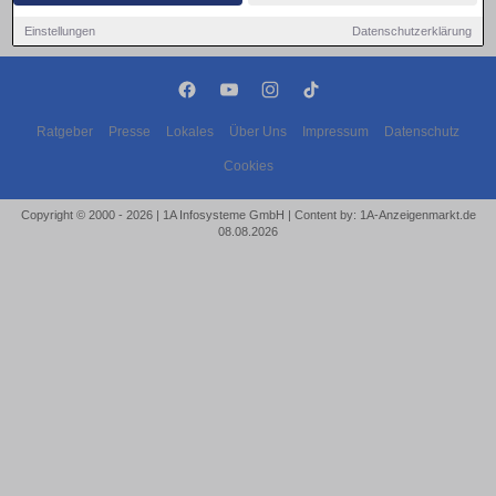
Einstellungen
Datenschutzerklärung
Ratgeber
Presse
Lokales
Über Uns
Impressum
Datenschutz
Cookies
Copyright © 2000 - 2026 | 1A Infosysteme GmbH | Content by: 1A-Anzeigenmarkt.de
08.08.2026