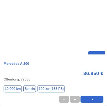
Mercedes A 200
36.850 €
Offenburg, 77656
10.000 km
Benzin
120 kw (163 PS)
★
➦
➜