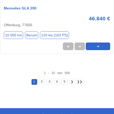
Mercedes GLA 200
46.840 €
Offenburg, 77656
10.000 km
Benzin
120 kw (163 PS)
★
➦
➜
1 - 10 von 500
1
2
3
4
5
❯
❯❯