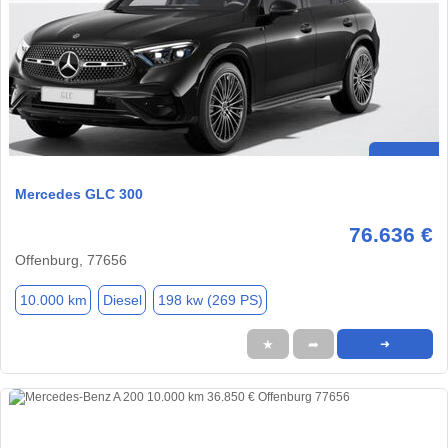
Mercedes GLC 300
76.636 €
Offenburg, 77656
10.000 km
Diesel
198 kw (269 PS)
★
➦
➜