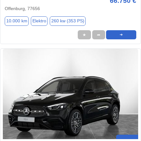
66.750 €
Offenburg, 77656
10.000 km
Elektro
260 kw (353 PS)
★
➦
➜