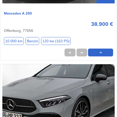
Mercedes A 200
38.900 €
Offenburg, 77656
10.000 km
Benzin
120 kw (163 PS)
★
➦
➜