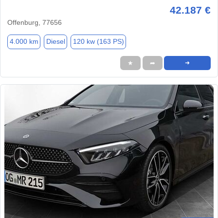
42.187 €
Offenburg, 77656
4.000 km
Diesel
120 kw (163 PS)
★
➦
➜