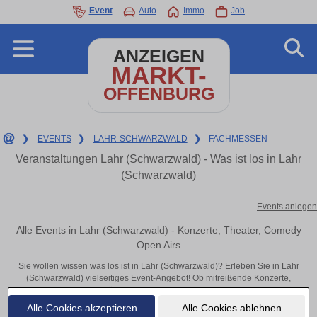
Event
Auto
Immo
Job
ANZEIGEN
MARKT-
OFFENBURG
❯
EVENTS
❯
LAHR-SCHWARZWALD
❯
FACHMESSEN
Veranstaltungen Lahr (Schwarzwald) - Was ist los in Lahr
(Schwarzwald)
Events anlegen
Alle Events in Lahr (Schwarzwald) - Konzerte, Theater, Comedy
Open Airs
Sie wollen wissen was los ist in Lahr (Schwarzwald)? Erleben Sie in Lahr
(Schwarzwald) vielseitiges Event-Angebot! Ob mitreißende Konzerte,
inspirierende Theateraufführungen oder aufregende Veranstaltungen in Lahr
(Schwarzwald) – hier finden alles im Überblick und Tickets.
Alle Cookies akzeptieren
Alle Cookies ablehnen