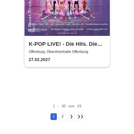
K-POP LIVE! - Die Hits. Die
Moves. Die Show.
Offenburg, Oberrheinhalle Offenburg
27.02.2027
1 - 30 von 43
1
2
❯
❯❯