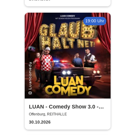
19:00 Uhr
LUAN - Comedy Show 3.0 -
Glaub halt net!
Offenburg, REITHALLE
30.10.2026