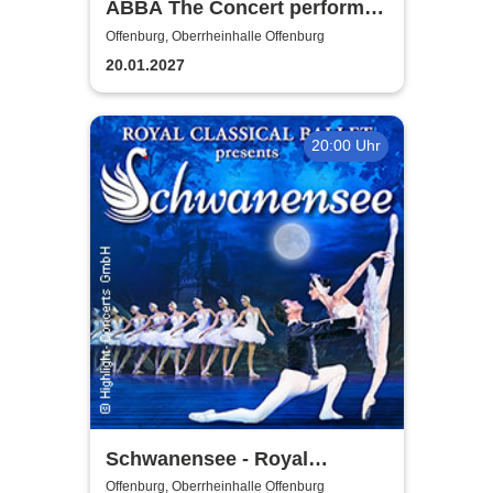
ABBA The Concert performed
by ABBAMUSIC
Offenburg, Oberrheinhalle Offenburg
20.01.2027
20:00 Uhr
Schwanensee - Royal
Classical Ballet
Offenburg, Oberrheinhalle Offenburg