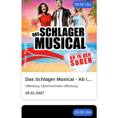
20:00 Uhr
Das Schlager Musical - Ab in
den Süden 2026/2027
Offenburg, Oberrheinhalle Offenburg
29.01.2027
20:00 Uhr