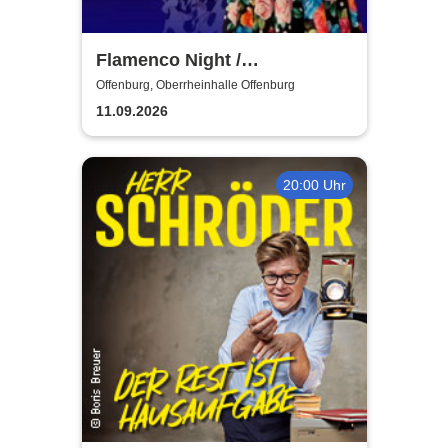
Flamenco Night /
Flamencomanía Tour 26/27 -
Offenburg, Oberrheinhalle Offenburg
Deutschlands größte
11.09.2026
Flamenco-Tournee
20:00 Uhr