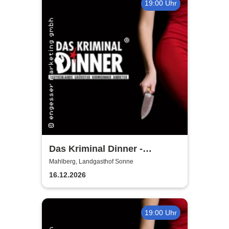
19:00 Uhr
Das Kriminal Dinner -
Hauptkommissar Schröder
Mahlberg, Landgasthof Sonne
ermittelt
16.12.2026
19:00 Uhr