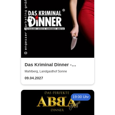
Das Kriminal Dinner -
Alpenkrimi: Knödelmord beim
Mahlberg, Landgasthof Sonne
Gipfeltreffen
09.04.2027
19:00 Uhr