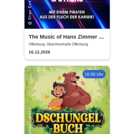
The Music of Hans Zimmer &
Others - A Celebration of Film
Offenburg, Oberrheinhalle Offenburg
Music
16.12.2026
16:00 Uhr