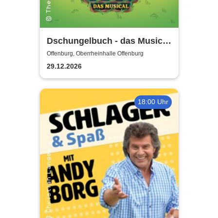
Dschungelbuch - das Musical
| Theater Liberi
Offenburg, Oberrheinhalle Offenburg
29.12.2026
18:00 Uhr