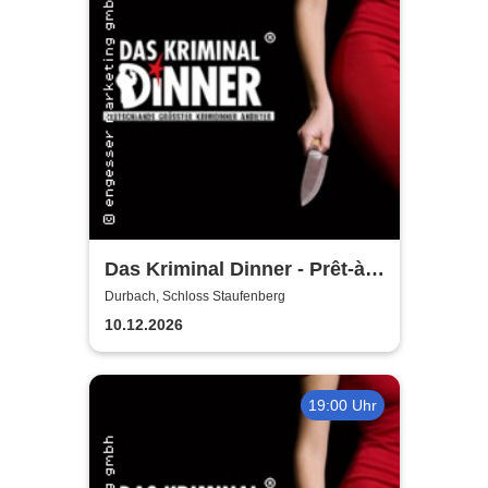
Das Kriminal Dinner - Prêt-à-
morter - Der letzte Schrei
Durbach, Schloss Staufenberg
10.12.2026
19:00 Uhr