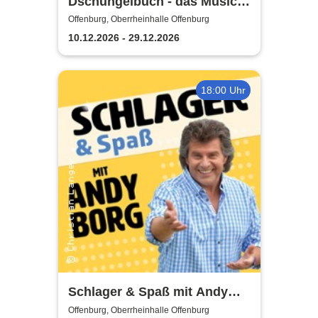
Dschungelbuch - das Musical
| Theater Liberi
Offenburg, Oberrheinhalle Offenburg
10.12.2026 - 29.12.2026
18:00 Uhr
Schlager & Spaß mit Andy
Borg und Gästen
Offenburg, Oberrheinhalle Offenburg