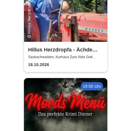
Hillus Herzdropfa - Ächde
Älbler
Sasbachwalden, Kurhaus Zum Alde Gott
Sasbachwalden
18.10.2026
19:00 Uhr