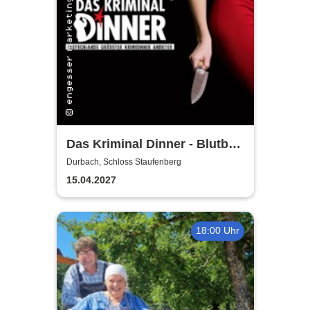
Das Kriminal Dinner - Blutbad
im Gemeinderat
Durbach, Schloss Staufenberg
15.04.2027
18:00 Uhr