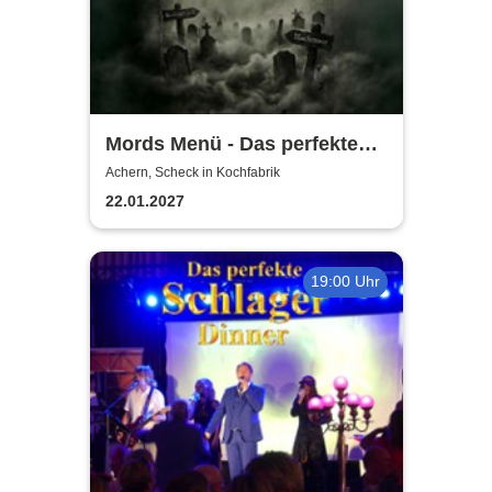
Mords Menü - Das perfekte
Krimi Dinner
Achern, Scheck in Kochfabrik
22.01.2027
19:00 Uhr