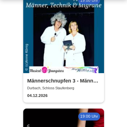
19:00 Uhr
Männerschnupfen 3 - Männer,
Technik, Migräne & KI
Durbach, Schloss Staufenberg
04.12.2026
19:00 Uhr