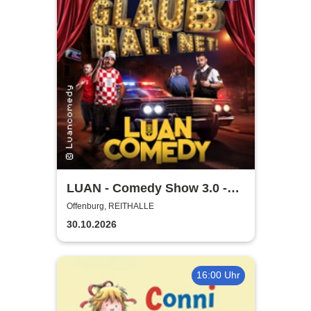
LUAN - Comedy Show 3.0 -
Glaub halt net!
Offenburg, REITHALLE
30.10.2026
16:00 Uhr