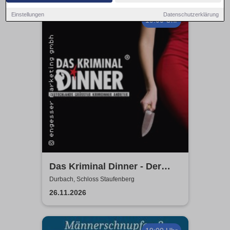
Einstellungen
Datenschutzerklärung
19:00 Uhr
Das Kriminal Dinner - Der
letzte Joint der Marie Juana
Durbach, Schloss Staufenberg
26.11.2026