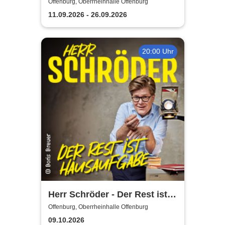
Flamencomanía Tour 26/27 -
Offenburg, Oberrheinhalle Offenburg
Deutschlands größte
11.09.2026 - 26.09.2026
Flamenco-Tournee
20:00 Uhr
Herr Schröder - Der Rest ist
Hausaufgabe
Offenburg, Oberrheinhalle Offenburg
09.10.2026