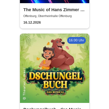
The Music of Hans Zimmer &
Others - A Celebration of Film
Offenburg, Oberrheinhalle Offenburg
Music
16.12.2026
16:00 Uhr