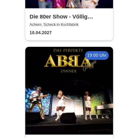
Die 80er Show - Völlig
losgelöst - Hymnen deines
Achern, Scheck in Kochfabrik
Lebens
10.04.2027
19:00 Uhr