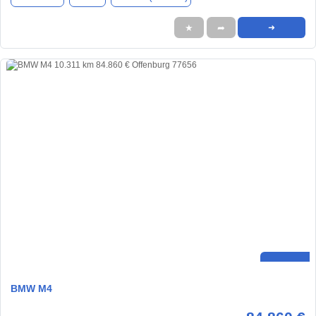
★
➦
➜
BMW M4