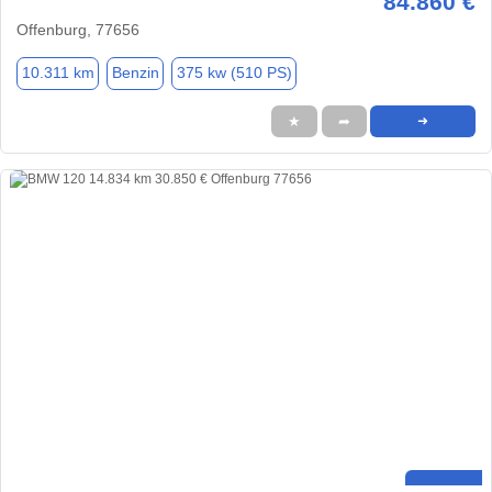
84.860 €
Offenburg, 77656
10.311 km
Benzin
375 kw (510 PS)
★
➦
➜