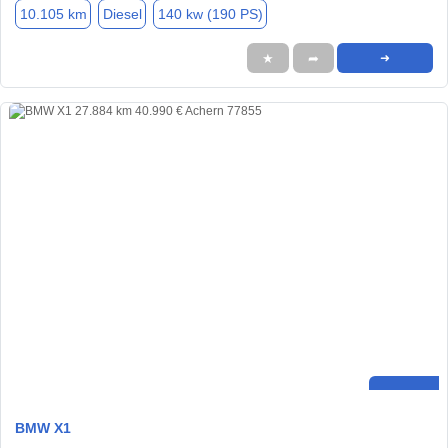
10.105 km
Diesel
140 kw (190 PS)
★
➦
➜
BMW X1