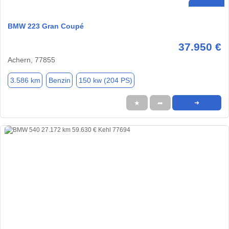
BMW 223 Gran Coupé
37.950 €
Achern, 77855
3.586 km
Benzin
150 kw (204 PS)
★
➦
➜