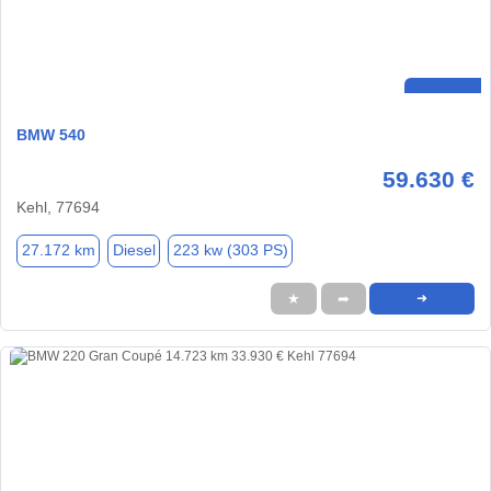
BMW 540
59.630 €
Kehl, 77694
27.172 km
Diesel
223 kw (303 PS)
★
➦
➜