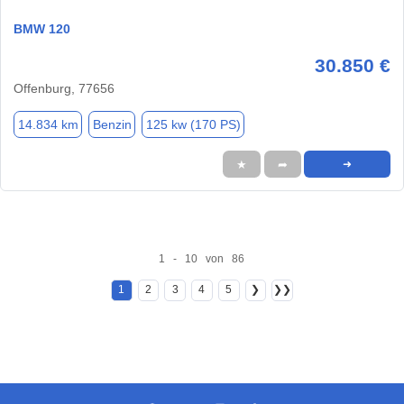
BMW 120
30.850 €
Offenburg, 77656
14.834 km
Benzin
125 kw (170 PS)
★
➦
➜
1 - 10 von 86
1
2
3
4
5
❯
❯❯