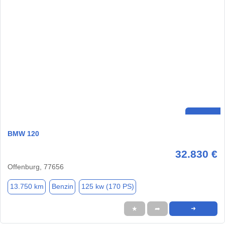
BMW 120
32.830 €
Offenburg, 77656
13.750 km
Benzin
125 kw (170 PS)
★
➦
➜