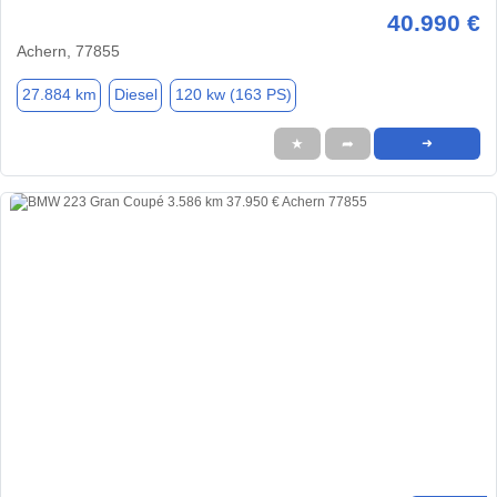
40.990 €
Achern, 77855
27.884 km
Diesel
120 kw (163 PS)
★
➦
➜