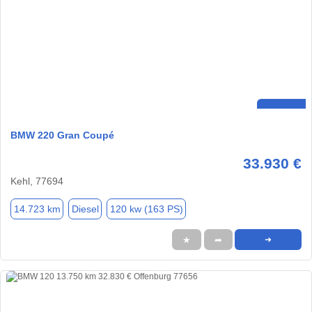
BMW 220 Gran Coupé
33.930 €
Kehl, 77694
14.723 km
Diesel
120 kw (163 PS)
★
➦
➜