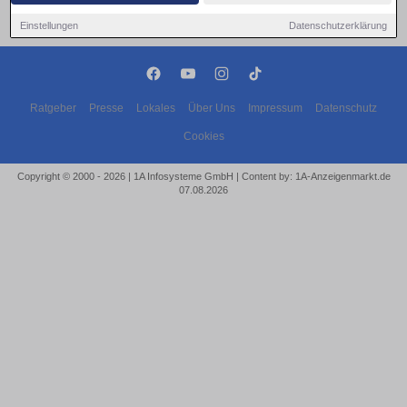
Einstellungen
Datenschutzerklärung
Ratgeber
Presse
Lokales
Über Uns
Impressum
Datenschutz
Cookies
Copyright © 2000 - 2026 | 1A Infosysteme GmbH | Content by: 1A-Anzeigenmarkt.de
07.08.2026