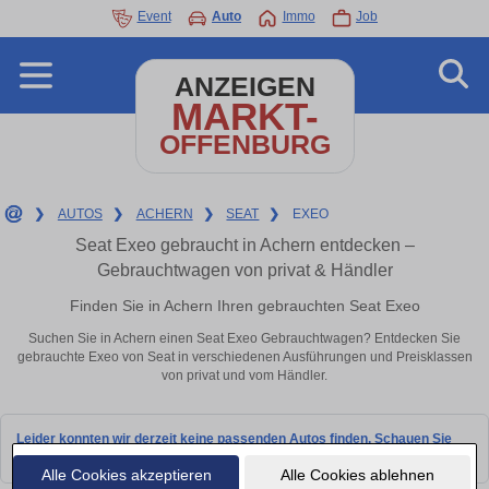
Event
Auto
Immo
Job
ANZEIGEN
MARKT-
OFFENBURG
❯
AUTOS
❯
ACHERN
❯
SEAT
❯
EXEO
Seat Exeo gebraucht in Achern entdecken –
Gebrauchtwagen von privat & Händler
Finden Sie in Achern Ihren gebrauchten Seat Exeo
Suchen Sie in Achern einen Seat Exeo Gebrauchtwagen? Entdecken Sie
gebrauchte Exeo von Seat in verschiedenen Ausführungen und Preisklassen
von privat und vom Händler.
Leider konnten wir derzeit keine passenden Autos finden. Schauen Sie
bald wieder vorbei!
Alle Cookies akzeptieren
Alle Cookies ablehnen