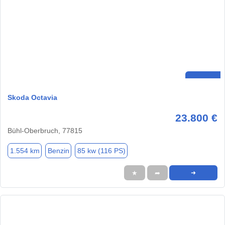
Skoda Octavia
23.800 €
Bühl-Oberbruch, 77815
1.554 km
Benzin
85 kw (116 PS)
★
➦
➜