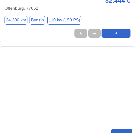
32.444 €
Offenburg, 77652
24.200 km
Benzin
110 kw (150 PS)
★
➦
➜