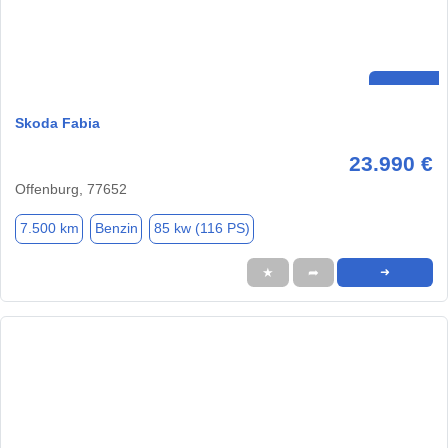
Skoda Fabia
23.990 €
Offenburg, 77652
7.500 km
Benzin
85 kw (116 PS)
★
➦
➜