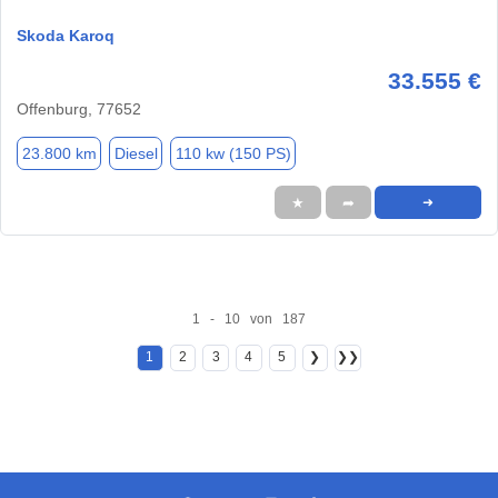
Skoda Karoq
33.555 €
Offenburg, 77652
23.800 km
Diesel
110 kw (150 PS)
★
➦
➜
1 - 10 von 187
1
2
3
4
5
❯
❯❯