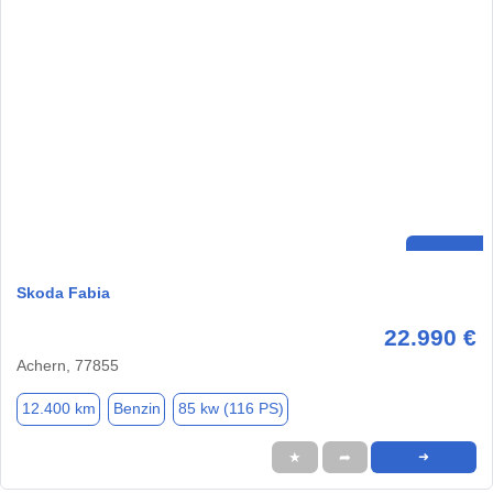
Skoda Fabia
22.990 €
Achern, 77855
12.400 km
Benzin
85 kw (116 PS)
★
➦
➜