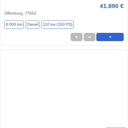
41.890 €
Offenburg, 77652
8.000 km
Diesel
110 kw (150 PS)
★
➦
➜