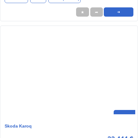
★
➦
➜
Skoda Karoq