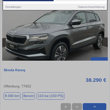
Einstellungen
Datenschutzerklärung
Skoda Karoq
38.290 €
Offenburg, 77652
8.000 km
Benzin
110 kw (150 PS)
★
➦
➜