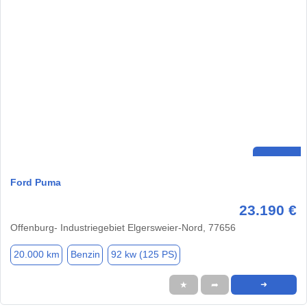
Ford Puma
23.190 €
Offenburg- Industriegebiet Elgersweier-Nord, 77656
20.000 km
Benzin
92 kw (125 PS)
★
➦
➜