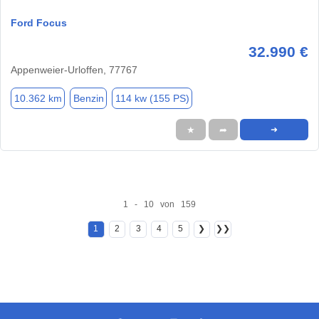
Ford Focus
32.990 €
Appenweier-Urloffen, 77767
10.362 km
Benzin
114 kw (155 PS)
★
➦
➜
1 - 10 von 159
1
2
3
4
5
❯
❯❯