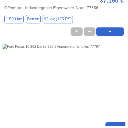
37.190 €
Offenburg- Industriegebiet Elgersweier-Nord, 77656
1.500 km
Benzin
92 kw (125 PS)
★
➦
➜