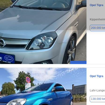
Opel Tigra
Kippenheim
200.000 k
Opel Tigra
Lahr-Lange
138.000 k