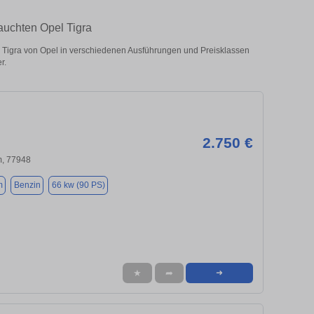
auchten Opel Tigra
Tigra von Opel in verschiedenen Ausführungen und Preisklassen
r.
2.750 €
m, 77948
m
Benzin
66 kw (90 PS)
★
➦
➜