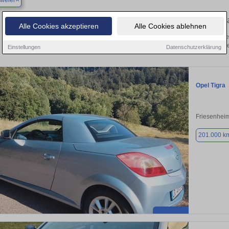
weier
Finden Sie in Appenweier Ihren gebr
Alle Cookies akzeptieren
Alle Cookies ablehnen
Sie in Appenweier einen Opel Tigra Gebrauchtwagen? Entdecken Sie gebrauchte 
von privat und vom Händle
Einstellungen
Datenschutzerklärung
Opel Tigra
Friesenhei
201.000 k