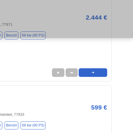
2.444 €
, 77971
m
Benzin
66 kw (90 PS)
★
➦
➜
599 €
nwinkel, 77933
m
Benzin
66 kw (90 PS)