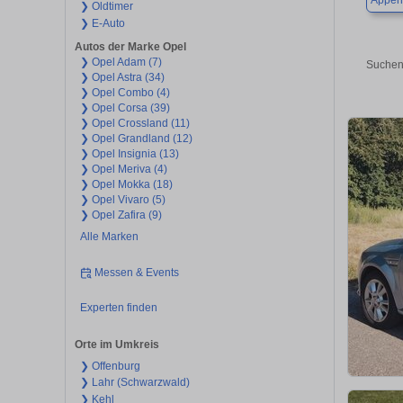
Appen
❯ Oldtimer
❯ E-Auto
Autos der Marke Opel
❯ Opel Adam (7)
Suchen 
❯ Opel Astra (34)
❯ Opel Combo (4)
❯ Opel Corsa (39)
❯ Opel Crossland (11)
❯ Opel Grandland (12)
❯ Opel Insignia (13)
❯ Opel Meriva (4)
❯ Opel Mokka (18)
❯ Opel Vivaro (5)
❯ Opel Zafira (9)
Alle Marken
Messen & Events
Experten finden
Orte im Umkreis
❯ Offenburg
❯ Lahr (Schwarzwald)
❯ Kehl