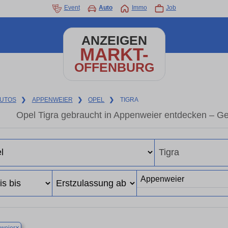
Event
Auto
Immo
Job
ANZEIGEN
MARKT-
OFFENBURG
UTOS
❯
APPENWEIER
❯
OPEL
❯
TIGRA
Opel Tigra gebraucht in Appenweier entdecken – G
×