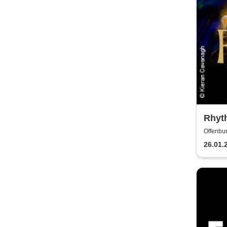
Rhyth
2027
Offenbur
26.01.