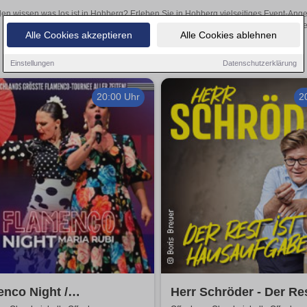
len wissen was los ist in Hohberg? Erleben Sie in Hohberg vielseitiges Event-Ang
oder aufregende Veranstaltungen in Hohberg – hier finden
Alle Cookies akzeptieren
Alle Cookies ablehnen
Einstellungen
Datenschutzerklärung
20:00 Uhr
2
nco Night /
Herr Schröder - Der Res