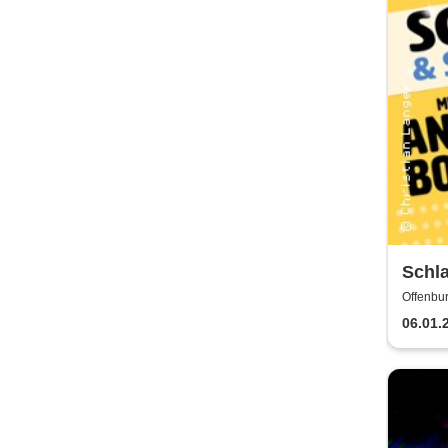
Schl
Borg
Offenbur
06.01.