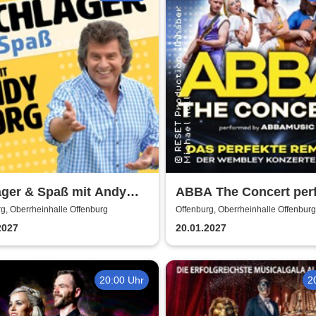
ager & Spaß mit Andy
ABBA The Concert per
 und Gästen
by ABBAMUSIC
g, Oberrheinhalle Offenburg
Offenburg, Oberrheinhalle Offenburg
2027
20.01.2027
20:00 Uhr
2