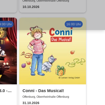
Karibik
Offenburg, Oberrheinhalle Offenburg
10.10.2026
9:00 Uhr
16:00 Uhr
.0 -
Conni - Das Musical!
Offenburg, Oberrheinhalle Offenburg
31.10.2026