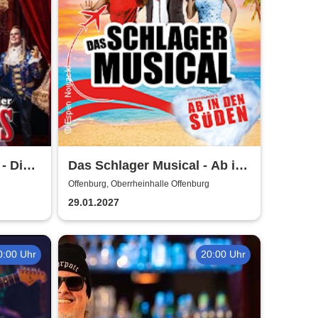
- Die
Das Schlager Musical - Ab in
gala
den Süden 2026/2027
Offenburg, Oberrheinhalle Offenburg
29.01.2027
0:00 Uhr
20:00 Uhr