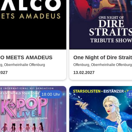
CO MEETS AMADEUS
One Night of Dire Strait
Tribute Show
g, Oberrheinhalle Offenburg
Offenburg, Oberrheinhalle Offenburg
2027
13.02.2027
18:00 Uhr
1