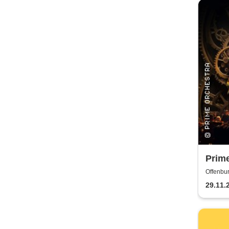
Prime
Symp
Offenbur
29.11.