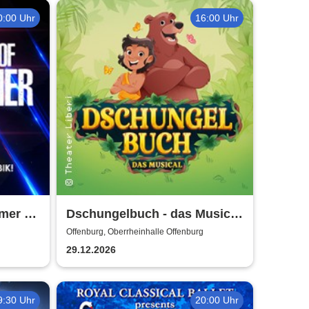
0:00 Uhr
16:00 Uhr
mmer &
Dschungelbuch - das Musical
of Film
| Theater Liberi
Offenburg, Oberrheinhalle Offenburg
29.12.2026
9:30 Uhr
20:00 Uhr