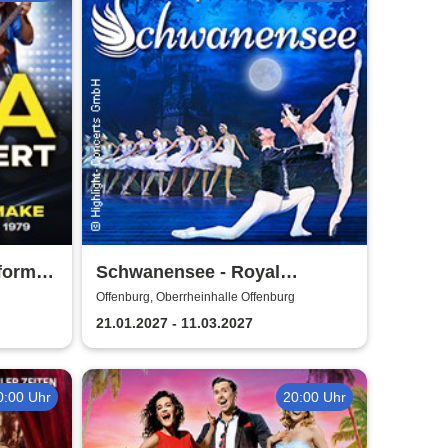
formed
Schwanensee - Royal
Classical Ballet
Offenburg, Oberrheinhalle Offenburg
21.01.2027 - 11.03.2027
0:00 Uhr
20:00 Uhr