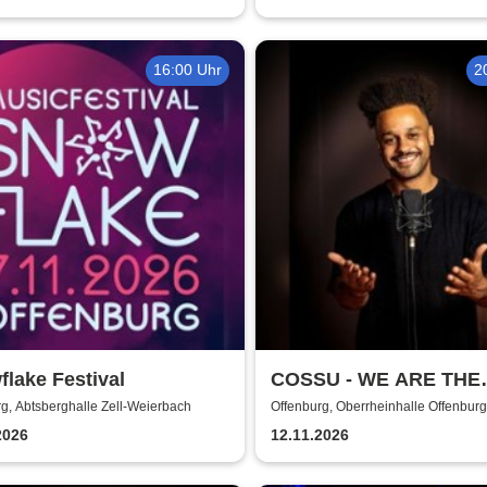
16:00 Uhr
2
lake Festival
COSSU - WE ARE THE
GERMANS - Stand-Up
g, Abtsberghalle Zell-Weierbach
Offenburg, Oberrheinhalle Offenburg
Comedy
2026
12.11.2026