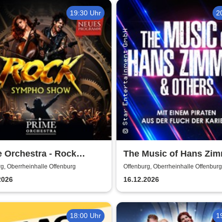
19:30 Uhr
2
 Orchestra - Rock
The Music of Hans Zi
ho Show
Others - A Celebration 
g, Oberrheinhalle Offenburg
Offenburg, Oberrheinhalle Offenburg
Music
2026
16.12.2026
18:00 Uhr
1