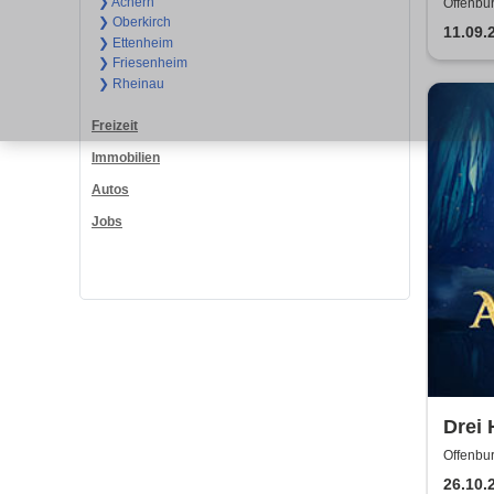
Flam
❯ Achern
Offenbur
❯ Oberkirch
Deut
11.09.
❯ Ettenheim
Flam
❯ Friesenheim
❯ Rheinau
Freizeit
Immobilien
Autos
Jobs
Drei 
Asche
Offenbur
26.10.