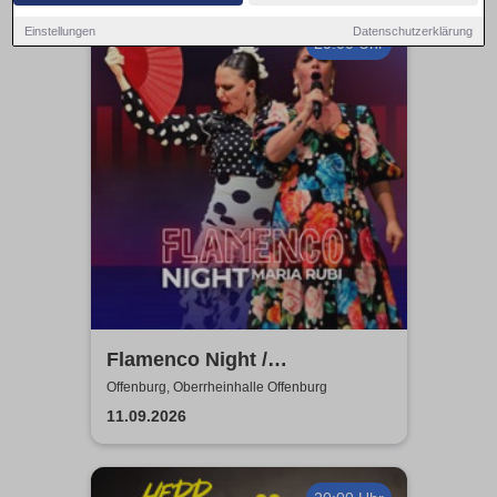
Einstellungen
Datenschutzerklärung
20:00 Uhr
Flamenco Night /
Flamencomanía Tour 26/27 -
Offenburg, Oberrheinhalle Offenburg
Deutschlands größte
11.09.2026
Flamenco-Tournee