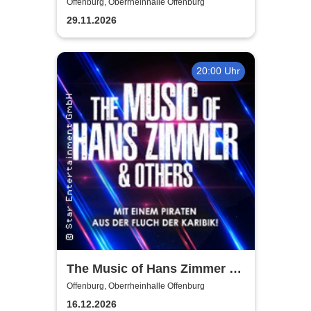
Sympho Show
Offenburg, Oberrheinhalle Offenburg
29.11.2026
20:00 Uhr
The Music of Hans Zimmer &
Others - A Celebration of Film
Offenburg, Oberrheinhalle Offenburg
Music
16.12.2026