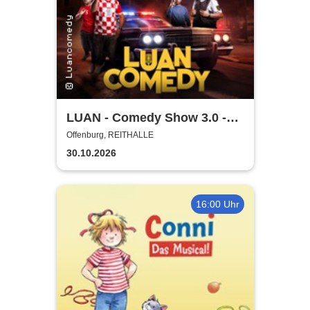
LUAN - Comedy Show 3.0 -
Glaub halt net!
Offenburg, REITHALLE
30.10.2026
16:00 Uhr