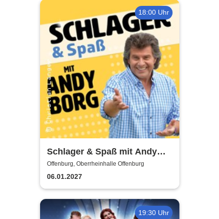
18:00 Uhr
Schlager & Spaß mit Andy
Borg und Gästen
Offenburg, Oberrheinhalle Offenburg
06.01.2027
19:30 Uhr