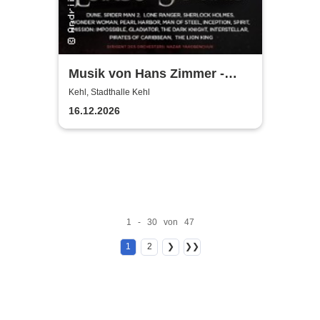
Musik von Hans Zimmer -
gespielt von Lords of the
Kehl, Stadthalle Kehl
Sound
16.12.2026
1 - 30 von 47
1
2
❯
❯❯