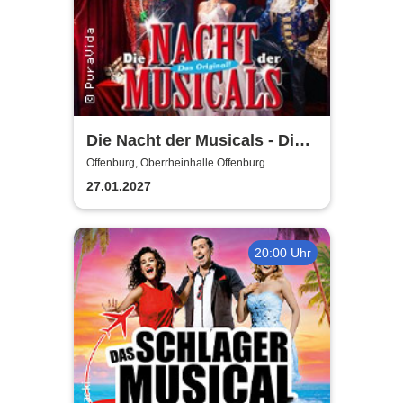
Die Nacht der Musicals - Die
erfolgreichste Musicalgala
Offenburg, Oberrheinhalle Offenburg
aller Zeiten
27.01.2027
20:00 Uhr