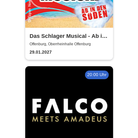
Das Schlager Musical - Ab in
den Süden 2026/2027
Offenburg, Oberrheinhalle Offenburg
29.01.2027
20:00 Uhr