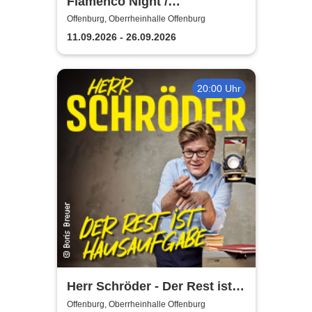
Flamenco Night /
Flamencomanía Tour 26/27 -
Offenburg, Oberrheinhalle Offenburg
Deutschlands größte
11.09.2026 - 26.09.2026
Flamenco-Tournee
20:00 Uhr
Herr Schröder - Der Rest ist
Hausaufgabe
Offenburg, Oberrheinhalle Offenburg