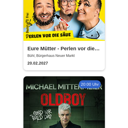
Eure Mütter - Perlen vor die
Säue - Das Best Of zum
Bühl, Bürgerhaus Neuer Markt
Jubiläum
20.02.2027
20:00 Uhr