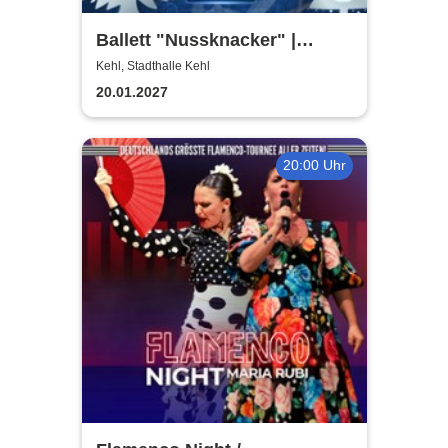
Ballett "Nussknacker" |
Klassisches Etoile Ballett
Kehl, Stadthalle Kehl
20.01.2027
20:00 Uhr