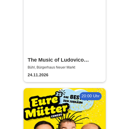
The Music of Ludovico
Einaudi: Tribute-
Bühl, Bürgerhaus Neuer Markt
Klavierkonzert - Ludovico
24.11.2026
Einaudi Tribute bei
Kerzenschein
20:00 Uhr