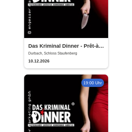
Das Kriminal Dinner - Prêt-à-
morter - Der letzte Schrei
Durbach, Schloss Staufenberg
10.12.2026
19:00 Uhr