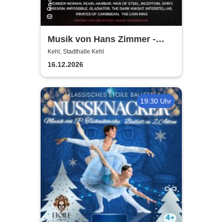
Musik von Hans Zimmer -
gespielt von Lords of the
Kehl, Stadthalle Kehl
Sound
16.12.2026
19:30 Uhr