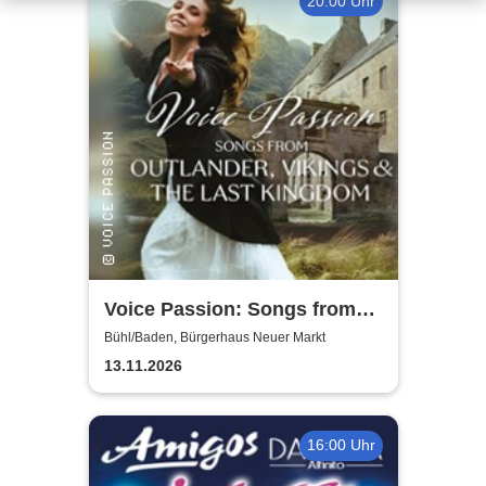
20:00 Uhr
Voice Passion: Songs from
Outlander, Vikings & The Last
Bühl/Baden, Bürgerhaus Neuer Markt
Kingdom
13.11.2026
16:00 Uhr