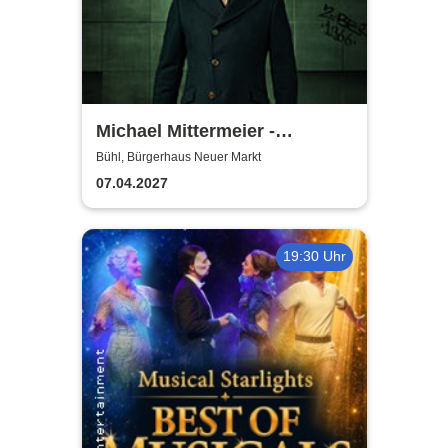
Michael Mittermeier -
OLDBOY... sind wir bald da?
Bühl, Bürgerhaus Neuer Markt
07.04.2027
19:30 Uhr