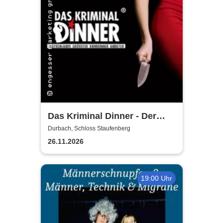
Das Kriminal Dinner - Der
letzte Joint der Marie Juana
Durbach, Schloss Staufenberg
26.11.2026
19:00 Uhr