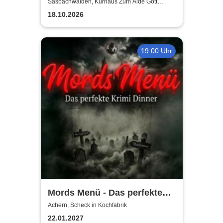
Älbler
Sasbachwalden, Kurhaus Zum Alde Gott
Sasbachwalden
18.10.2026
19:00 Uhr
Mords Menü - Das perfekte
Krimi Dinner
Achern, Scheck in Kochfabrik
22.01.2027