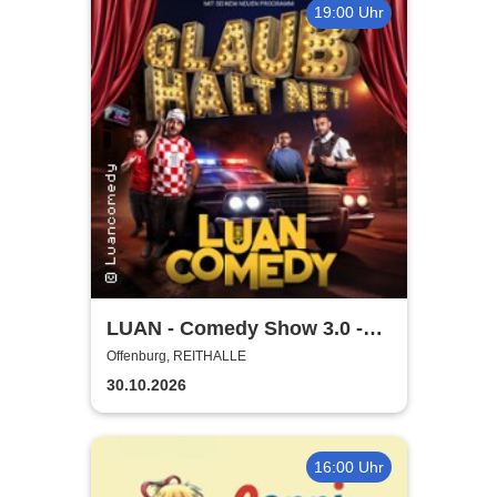
19:00 Uhr
LUAN - Comedy Show 3.0 -
Glaub halt net!
Offenburg, REITHALLE
30.10.2026
16:00 Uhr