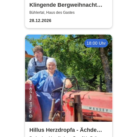
Klingende Bergweihnacht
2026 - Die volkstümliche
Bühlertal, Haus des Gastes
Weihnachtsrevue
28.12.2026
18:00 Uhr
Hillus Herzdropfa - Ächde