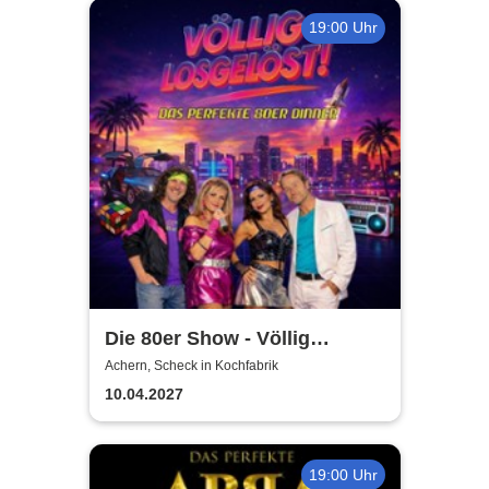
19:00 Uhr
Die 80er Show - Völlig
losgelöst - Hymnen deines
Achern, Scheck in Kochfabrik
Lebens
10.04.2027
19:00 Uhr