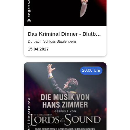
Das Kriminal Dinner - Blutbad
im Gemeinderat
Durbach, Schloss Staufenberg
15.04.2027
20:00 Uhr