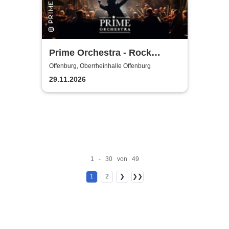
Prime Orchestra - Rock
Sympho Show
Offenburg, Oberrheinhalle Offenburg
29.11.2026
1 - 30 von 49
1
2
❯
❯❯