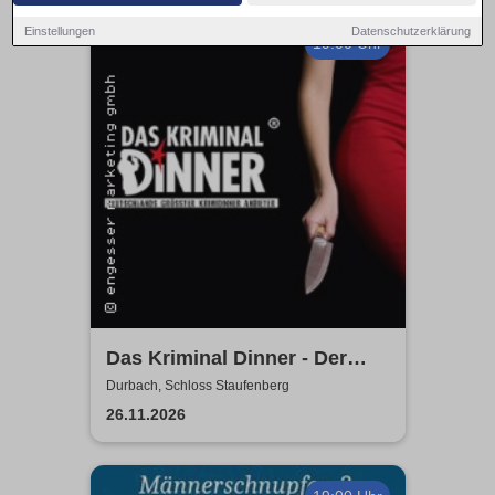
Einstellungen
Datenschutzerklärung
19:00 Uhr
Das Kriminal Dinner - Der
letzte Joint der Marie Juana
Durbach, Schloss Staufenberg
26.11.2026