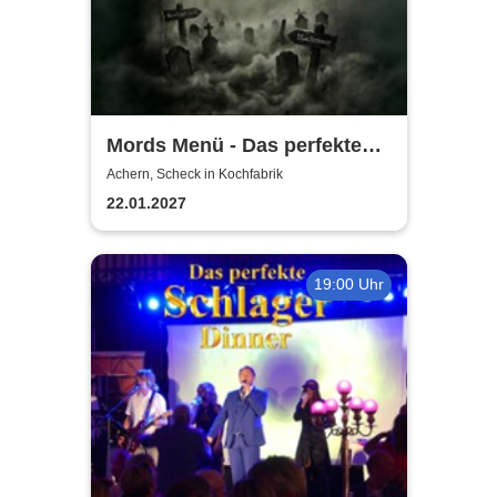
Mords Menü - Das perfekte
Krimi Dinner
Achern, Scheck in Kochfabrik
22.01.2027
19:00 Uhr