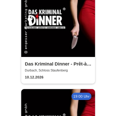
Das Kriminal Dinner - Prêt-à-
morter - Der letzte Schrei
Durbach, Schloss Staufenberg
10.12.2026
19:00 Uhr