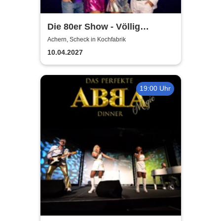
Die 80er Show - Völlig
losgelöst - Hymnen deines
Achern, Scheck in Kochfabrik
Lebens
10.04.2027
19:00 Uhr