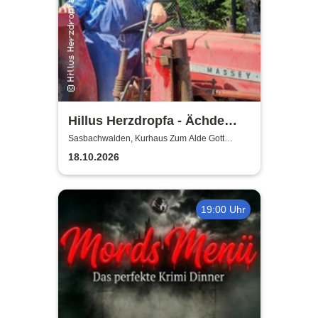
Hillus Herzdropfa - Ächde
Älbler
Sasbachwalden, Kurhaus Zum Alde Gott
Sasbachwalden
18.10.2026
19:00 Uhr