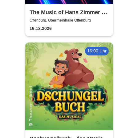
The Music of Hans Zimmer &
Others - A Celebration of Film
Offenburg, Oberrheinhalle Offenburg
Music
16.12.2026
16:00 Uhr