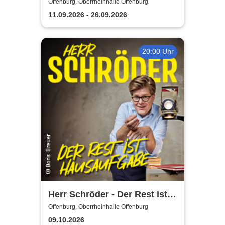
Flamencomanía Tour 26/27 -
Offenburg, Oberrheinhalle Offenburg
Deutschlands größte
11.09.2026 - 26.09.2026
Flamenco-Tournee
20:00 Uhr
Herr Schröder - Der Rest ist
Hausaufgabe
Offenburg, Oberrheinhalle Offenburg
09.10.2026