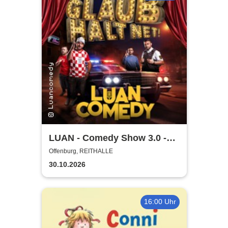
LUAN - Comedy Show 3.0 -
Glaub halt net!
Offenburg, REITHALLE
30.10.2026
16:00 Uhr