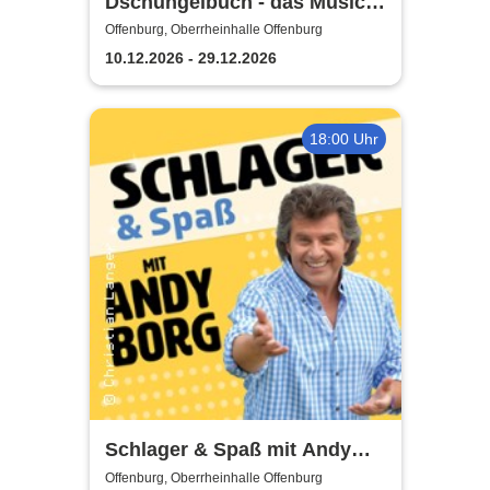
Dschungelbuch - das Musical
| Theater Liberi
Offenburg, Oberrheinhalle Offenburg
10.12.2026 - 29.12.2026
18:00 Uhr
Schlager & Spaß mit Andy
Borg und Gästen
Offenburg, Oberrheinhalle Offenburg