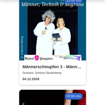
19:00 Uhr
Männerschnupfen 3 - Männer,
Technik, Migräne & KI
Durbach, Schloss Staufenberg
04.12.2026
19:00 Uhr