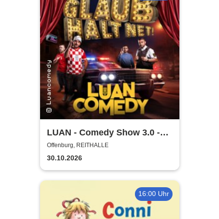
LUAN - Comedy Show 3.0 -
Glaub halt net!
Offenburg, REITHALLE
30.10.2026
16:00 Uhr