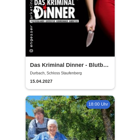
Das Kriminal Dinner - Blutbad
im Gemeinderat
Durbach, Schloss Staufenberg
15.04.2027
18:00 Uhr