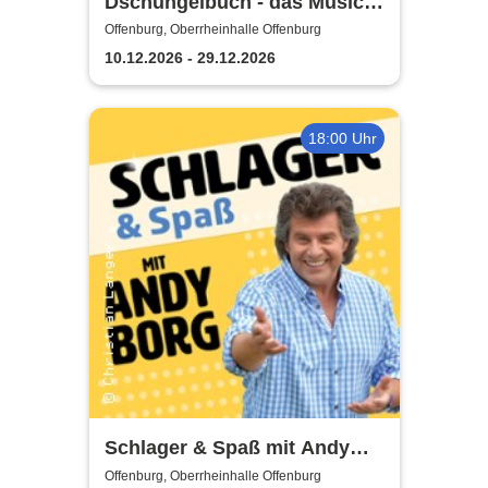
Dschungelbuch - das Musical
| Theater Liberi
Offenburg, Oberrheinhalle Offenburg
10.12.2026 - 29.12.2026
18:00 Uhr
Schlager & Spaß mit Andy
Borg und Gästen
Offenburg, Oberrheinhalle Offenburg