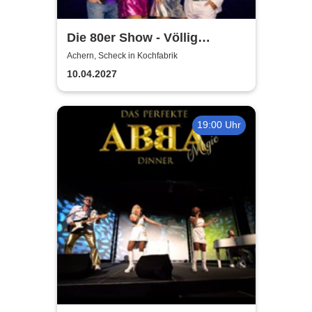
Die 80er Show - Völlig
losgelöst - Hymnen deines
Achern, Scheck in Kochfabrik
Lebens
10.04.2027
19:00 Uhr