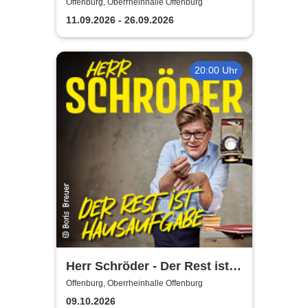
Flamencomanía Tour 26/27 -
Offenburg, Oberrheinhalle Offenburg
Deutschlands größte
11.09.2026 - 26.09.2026
Flamenco-Tournee
20:00 Uhr
Herr Schröder - Der Rest ist
Hausaufgabe
Offenburg, Oberrheinhalle Offenburg
09.10.2026