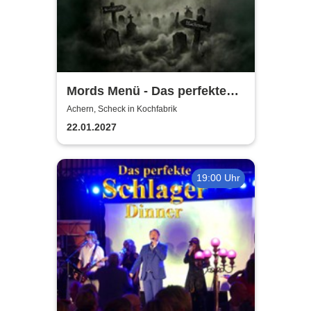
Mords Menü - Das perfekte
Krimi Dinner
Achern, Scheck in Kochfabrik
22.01.2027
19:00 Uhr