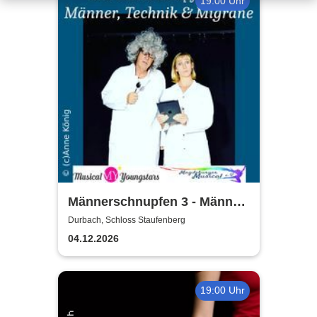
19:00 Uhr
Männerschnupfen 3 - Männer,
Technik, Migräne & KI
Durbach, Schloss Staufenberg
04.12.2026
19:00 Uhr