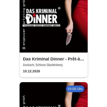
Das Kriminal Dinner - Prêt-à-
morter - Der letzte Schrei
Durbach, Schloss Staufenberg
10.12.2026
19:00 Uhr