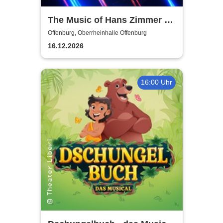
The Music of Hans Zimmer &
Others - A Celebration of Film
Offenburg, Oberrheinhalle Offenburg
Music
16.12.2026
16:00 Uhr