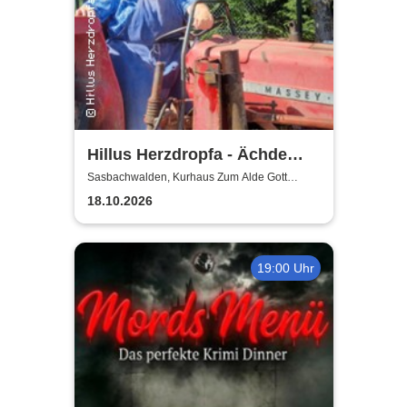
Hillus Herzdropfa - Ächde
Älbler
Sasbachwalden, Kurhaus Zum Alde Gott
Sasbachwalden
18.10.2026
19:00 Uhr