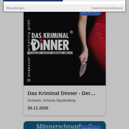
Einstellungen
Datenschutzerklärung
19:00 Uhr
Das Kriminal Dinner - Der
letzte Joint der Marie Juana
Durbach, Schloss Staufenberg
26.11.2026