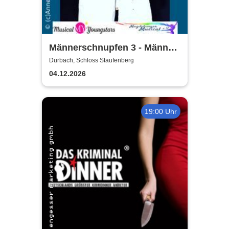
Männerschnupfen 3 - Männer,
Technik, Migräne & KI
Durbach, Schloss Staufenberg
04.12.2026
19:00 Uhr