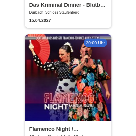
Das Kriminal Dinner - Blutbad
im Gemeinderat
Durbach, Schloss Staufenberg
15.04.2027
20:00 Uhr
Flamenco Night /