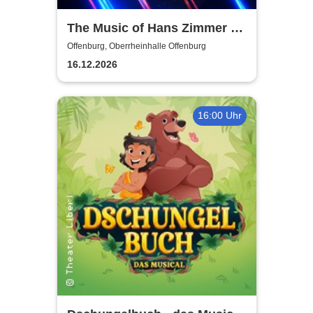
The Music of Hans Zimmer &
Others - A Celebration of Film
Offenburg, Oberrheinhalle Offenburg
Music
16.12.2026
16:00 Uhr