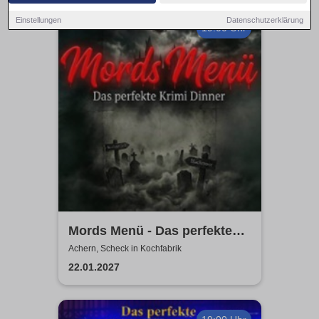
Einstellungen
Datenschutzerklärung
19:00 Uhr
Mords Menü - Das perfekte
Krimi Dinner
Achern, Scheck in Kochfabrik
22.01.2027