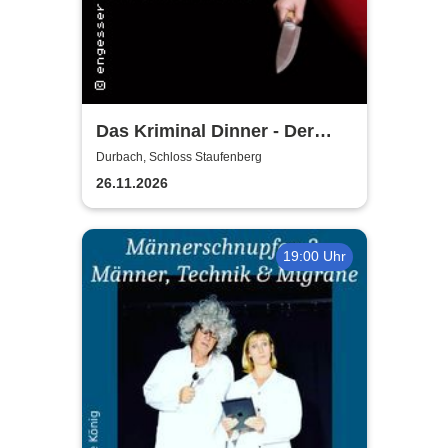
Das Kriminal Dinner - Der
letzte Joint der Marie Juana
Durbach, Schloss Staufenberg
26.11.2026
19:00 Uhr