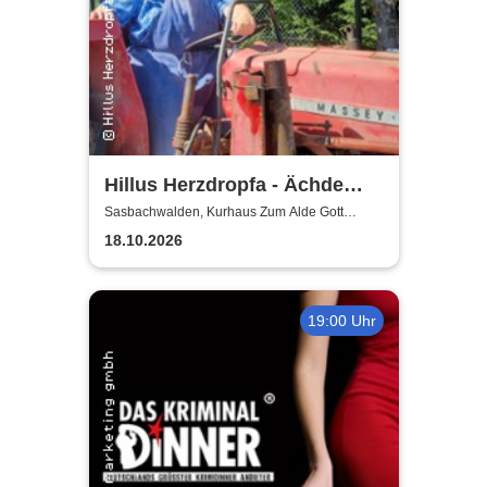
Hillus Herzdropfa - Ächde
Älbler
Sasbachwalden, Kurhaus Zum Alde Gott
Sasbachwalden
18.10.2026
19:00 Uhr