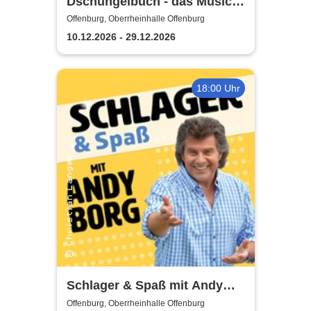
Dschungelbuch - das Musical
| Theater Liberi
Offenburg, Oberrheinhalle Offenburg
10.12.2026 - 29.12.2026
18:00 Uhr
Schlager & Spaß mit Andy
Borg und Gästen
Offenburg, Oberrheinhalle Offenburg