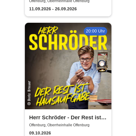
Flamencomanía Tour 26/27 -
Offenburg, Oberrheinhalle Offenburg
Deutschlands größte
11.09.2026 - 26.09.2026
Flamenco-Tournee
20:00 Uhr
Herr Schröder - Der Rest ist
Hausaufgabe
Offenburg, Oberrheinhalle Offenburg
09.10.2026