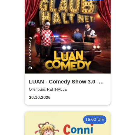
LUAN - Comedy Show 3.0 -
Glaub halt net!
Offenburg, REITHALLE
30.10.2026
16:00 Uhr