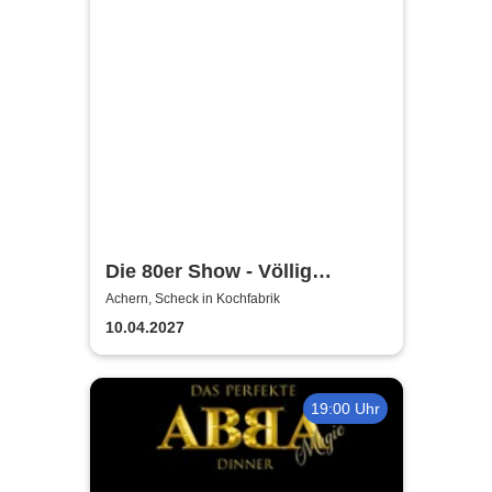
Die 80er Show - Völlig
losgelöst - Hymnen deines
Achern, Scheck in Kochfabrik
Lebens
10.04.2027
19:00 Uhr