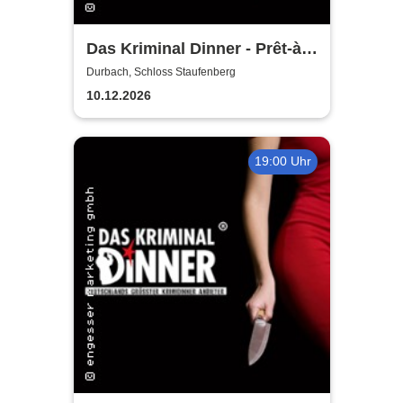
Das Kriminal Dinner - Prêt-à-
morter - Der letzte Schrei
Durbach, Schloss Staufenberg
10.12.2026
19:00 Uhr