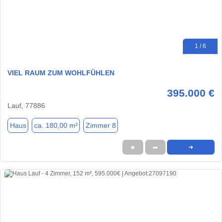
1 / 6
VIEL RAUM ZUM WOHLFÜHLEN
395.000 €
Lauf, 77886
Haus
ca. 180,00 m²
Zimmer 8
★
➦
➜