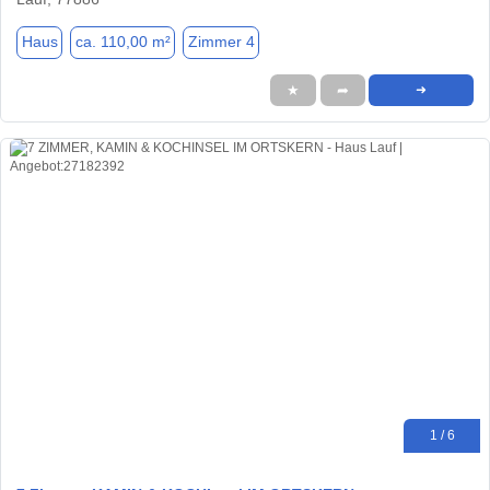
Haus
ca. 110,00 m²
Zimmer 4
★
➦
➜
1 / 6