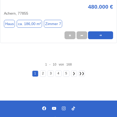
480.000 €
Achern, 77855
Haus
ca. 186,00 m²
Zimmer 7
★
➦
➜
1 - 10 von 168
1
2
3
4
5
❯
❯❯