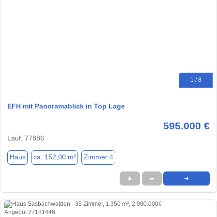
1 / 8
EFH mit Panoramablick in Top Lage
595.000 €
Lauf, 77886
Haus
ca. 152,00 m²
Zimmer 4
★
➦
➜