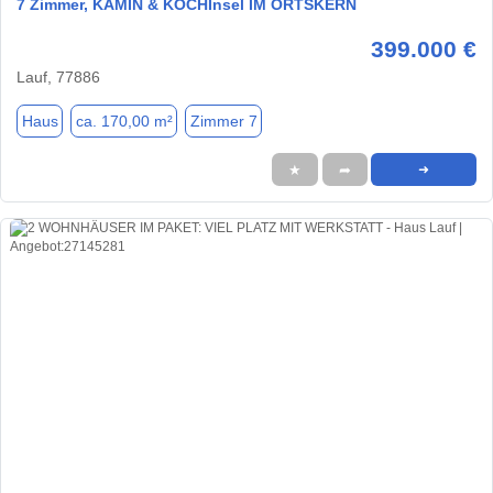
7 Zimmer, KAMIN & KOCHInsel IM ORTSKERN
399.000 €
Lauf, 77886
Haus
ca. 170,00 m²
Zimmer 7
★
➦
➜