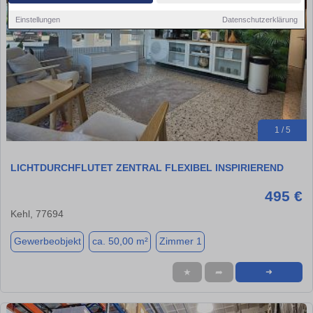
Einstellungen
Datenschutzerklärung
1 / 5
LICHTDURCHFLUTET ZENTRAL FLEXIBEL INSPIRIEREND
495 €
Kehl, 77694
Gewerbeobjekt
ca. 50,00 m²
Zimmer 1
★
➦
➜