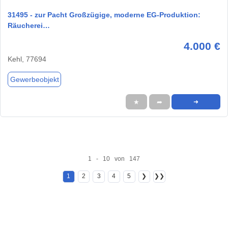
31495 - zur Pacht Großzügige, moderne EG-Produktion:
Räucherei…
4.000 €
Kehl, 77694
Gewerbeobjekt
★
➦
➜
1 - 10 von 147
1
2
3
4
5
❯
❯❯