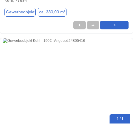
Kehl, 77694
Gewerbeobjekt
ca. 380,00 m²
★
➦
➜
1 / 1