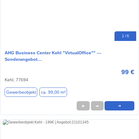
1 / 6
AHG Business Center Kehl "VirtualOffice"" ---
Sonderangebot…
99 €
Kehl, 77694
Gewerbeobjekt
ca. 99,00 m²
★
➦
➜