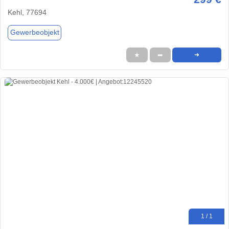
Kehl, 77694
Gewerbeobjekt
★
➦
➜
1 / 1