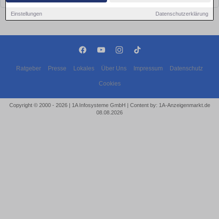
Einstellungen
Datenschutzerklärung
Ratgeber
Presse
Lokales
Über Uns
Impressum
Datenschutz
Cookies
Copyright © 2000 - 2026 | 1A Infosysteme GmbH | Content by: 1A-Anzeigenmarkt.de
08.08.2026