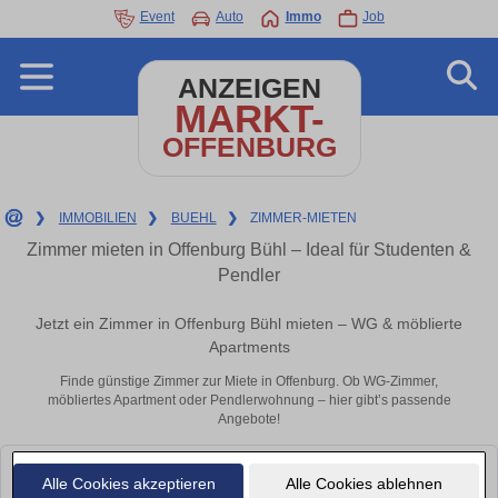
Event
Auto
Immo
Job
ANZEIGEN
MARKT-
OFFENBURG
❯
IMMOBILIEN
❯
BUEHL
❯
ZIMMER-MIETEN
Zimmer mieten in Offenburg Bühl – Ideal für Studenten &
Pendler
Jetzt ein Zimmer in Offenburg Bühl mieten – WG & möblierte
Apartments
Finde günstige Zimmer zur Miete in Offenburg. Ob WG-Zimmer,
möbliertes Apartment oder Pendlerwohnung – hier gibt’s passende
Angebote!
Leider konnten wir derzeit keine passenden Objekte finden. Schauen Sie
Alle Cookies akzeptieren
Alle Cookies ablehnen
bald wieder vorbei!