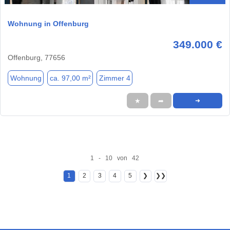
Wohnung in Offenburg
349.000 €
Offenburg, 77656
Wohnung
ca. 97,00 m²
Zimmer 4
★
➦
➜
1 - 10 von 42
1
2
3
4
5
❯
❯❯