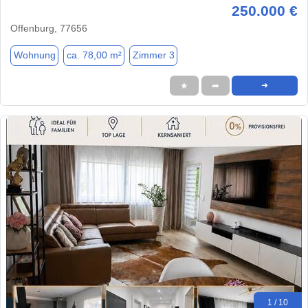
250.000 €
Offenburg, 77656
Wohnung
ca. 78,00 m²
Zimmer 3
★
➦
➜
1 / 10