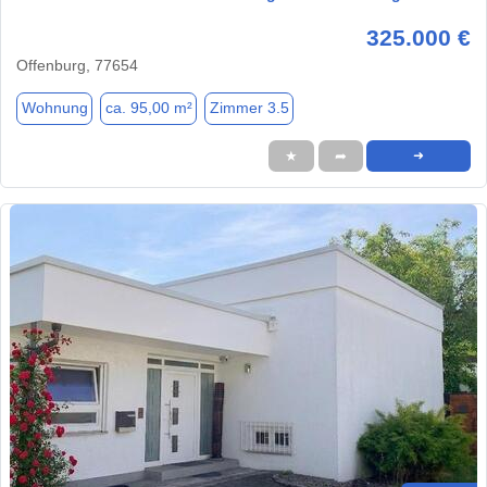
325.000 €
Offenburg, 77654
Wohnung
ca. 95,00 m²
Zimmer 3.5
★
➦
➜