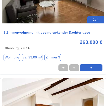
1 / 4
3 Zimmerwohnung mit beeindruckender Dachterrasse
263.000 €
Offenburg, 77656
Wohnung
ca. 93,00 m²
Zimmer 3
★
➦
➜