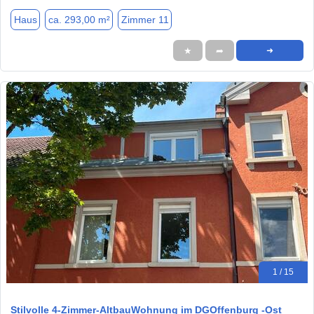
Haus
ca. 293,00 m²
Zimmer 11
★
➦
➜
1 / 15
Stilvolle 4-Zimmer-AltbauWohnung im DGOffenburg -Ost