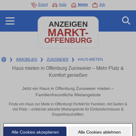
Event
Auto
Immo
Job
ANZEIGEN
MARKT-
OFFENBURG
❯
IMMOBILIEN
❯
ZUNSWEIER
❯
HAUS-MIETEN
Haus mieten in Offenburg Zunsweier – Mehr Platz &
Komfort genießen
Jetzt ein Haus in Offenburg Zunsweier mieten –
Familienfreundliche Mietangebote
Finde ein Haus zur Miete in Offenburg! Perfekt für Familien, mit Garten &
viel Platz – entdecke aktuelle Mietangebote für Einfamilienhäuser &
Doppelhaushälften.
Leider konnten wir derzeit keine passenden Objekte finden. Schauen Sie
Alle Cookies akzeptieren
Alle Cookies ablehnen
bald wieder vorbei!