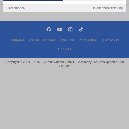
Einstellungen
Datenschutzerklärung
Ratgeber
Presse
Lokales
Über Uns
Impressum
Datenschutz
Cookies
Copyright © 2000 - 2026 | 1A Infosysteme GmbH | Content by: 1A-Anzeigenmarkt.de
07.08.2026