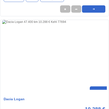
★
➦
➜
Dacia Logan
10.288 €