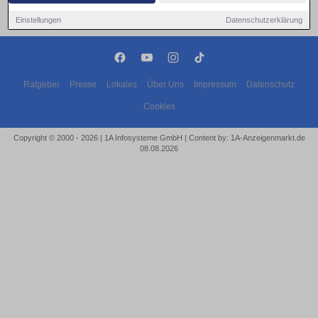
Einstellungen
Datenschutzerklärung
Ratgeber
Presse
Lokales
Über Uns
Impressum
Datenschutz
Cookies
Copyright © 2000 - 2026 | 1A Infosysteme GmbH | Content by: 1A-Anzeigenmarkt.de
08.08.2026