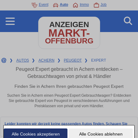
Event
Auto
Immo
Job
ANZEIGEN
MARKT-
OFFENBURG
❯
AUTOS
❯
ACHERN
❯
PEUGEOT
❯
EXPERT
Peugeot Expert gebraucht in Achern entdecken –
Gebrauchtwagen von privat & Händler
Finden Sie in Achern Ihren gebrauchten Peugeot Expert
Suchen Sie in Achern einen Peugeot Expert Gebrauchtwagen? Entdecken
Sie gebrauchte Expert von Peugeot in verschiedenen Ausführungen und
Preisklassen von privat und vom Händler.
Leider konnten wir derzeit keine passenden Autos finden. Schauen Sie
bald wieder vorbei!
Alle Cookies akzeptieren
Alle Cookies ablehnen