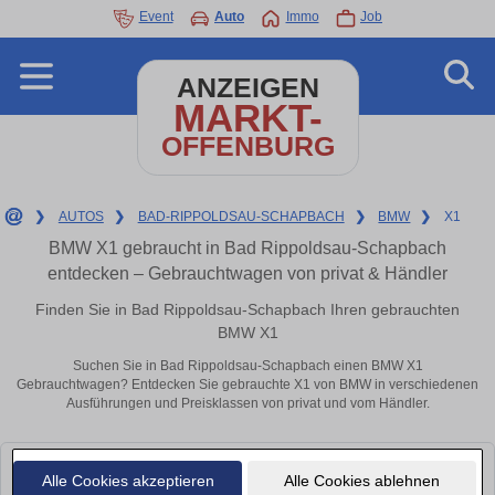
Event
Auto
Immo
Job
ANZEIGEN
MARKT-
OFFENBURG
❯
AUTOS
❯
BAD-RIPPOLDSAU-SCHAPBACH
❯
BMW
❯
X1
BMW X1 gebraucht in Bad Rippoldsau-Schapbach
entdecken – Gebrauchtwagen von privat & Händler
Finden Sie in Bad Rippoldsau-Schapbach Ihren gebrauchten
BMW X1
Suchen Sie in Bad Rippoldsau-Schapbach einen BMW X1
Gebrauchtwagen? Entdecken Sie gebrauchte X1 von BMW in verschiedenen
Ausführungen und Preisklassen von privat und vom Händler.
Leider konnten wir derzeit keine passenden Autos finden. Schauen Sie
Alle Cookies akzeptieren
Alle Cookies ablehnen
bald wieder vorbei!