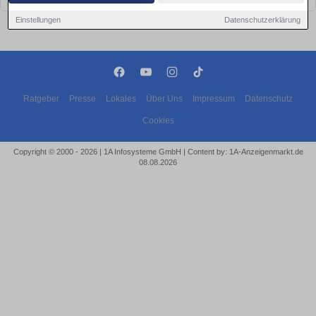
Einstellungen
Datenschutzerklärung
Ratgeber
Presse
Lokales
Über Uns
Impressum
Datenschutz
Cookies
Copyright © 2000 - 2026 | 1A Infosysteme GmbH | Content by: 1A-Anzeigenmarkt.de
08.08.2026