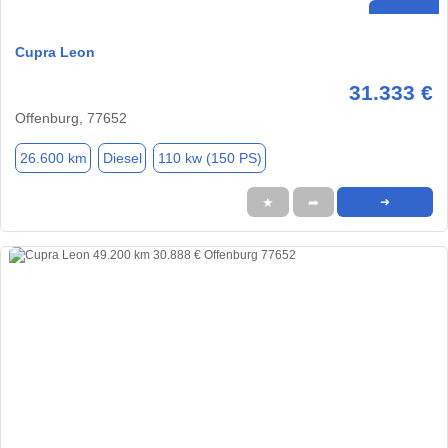
Cupra Leon
31.333 €
Offenburg, 77652
26.600 km
Diesel
110 kw (150 PS)
★
➦
➜