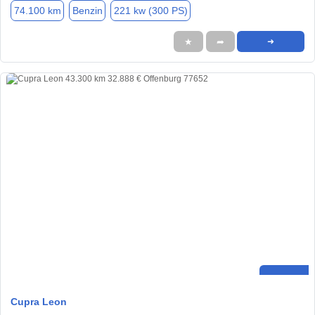
74.100 km
Benzin
221 kw (300 PS)
★
➦
➜
Cupra Leon