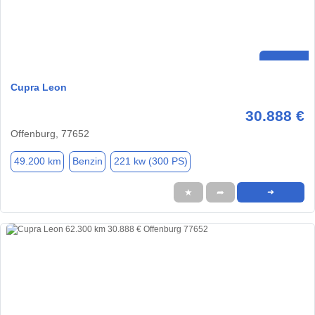
Cupra Leon
30.888 €
Offenburg, 77652
49.200 km
Benzin
221 kw (300 PS)
★
➦
➜