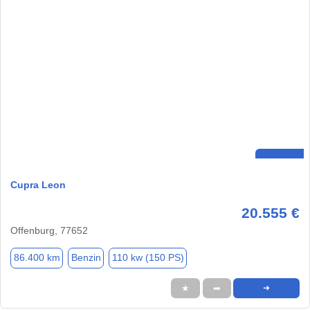
Cupra Leon
20.555 €
Offenburg, 77652
86.400 km
Benzin
110 kw (150 PS)
★
➦
➜