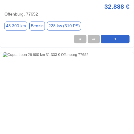
32.888 €
Offenburg, 77652
43.300 km
Benzin
228 kw (310 PS)
★
➦
➜