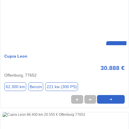
Cupra Leon
30.888 €
Offenburg, 77652
62.300 km
Benzin
221 kw (300 PS)
★
➦
➜