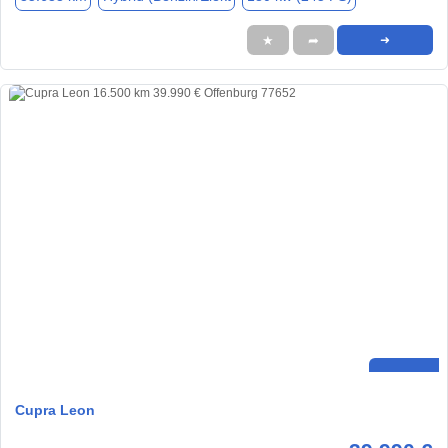
★
➦
➜
Cupra Leon