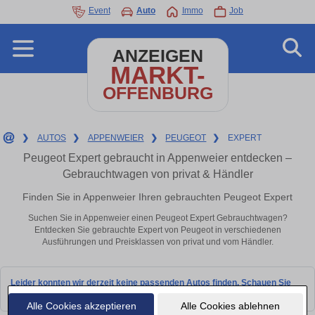
Event
Auto
Immo
Job
ANZEIGEN
MARKT-
OFFENBURG
❯
AUTOS
❯
APPENWEIER
❯
PEUGEOT
❯
EXPERT
Peugeot Expert gebraucht in Appenweier entdecken –
Gebrauchtwagen von privat & Händler
Finden Sie in Appenweier Ihren gebrauchten Peugeot Expert
Suchen Sie in Appenweier einen Peugeot Expert Gebrauchtwagen?
Entdecken Sie gebrauchte Expert von Peugeot in verschiedenen
Ausführungen und Preisklassen von privat und vom Händler.
Leider konnten wir derzeit keine passenden Autos finden. Schauen Sie
bald wieder vorbei!
Alle Cookies akzeptieren
Alle Cookies ablehnen