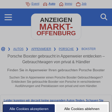
Event
Auto
Immo
Job
ANZEIGEN
MARKT-
OFFENBURG
❯
AUTOS
❯
APPENWEIER
❯
PORSCHE
❯
BOXSTER
Porsche Boxster gebraucht in Appenweier entdecken –
Gebrauchtwagen von privat & Händler
Finden Sie in Appenweier Ihren gebrauchten Porsche Boxster
Suchen Sie in Appenweier einen Porsche Boxster Gebrauchtwagen?
Entdecken Sie gebrauchte Boxster von Porsche in verschiedenen
Ausführungen und Preisklassen von privat und vom Händler.
Leider konnten wir derzeit keine passenden Autos finden. Schauen Sie
bald wieder vorbei!
Alle Cookies akzeptieren
Alle Cookies ablehnen