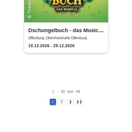
Dschungelbuch - das Musical
| Theater Liberi
Offenburg, Oberrheinhalle Offenburg
10.12.2026 - 29.12.2026
1 - 30 von 49
1
2
❯
❯❯