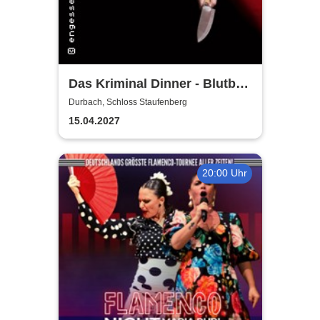
Das Kriminal Dinner - Blutbad
im Gemeinderat
Durbach, Schloss Staufenberg
15.04.2027
20:00 Uhr