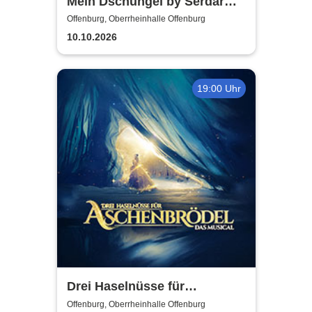
Mein Dschungel by Serdar
Karibik
Offenburg, Oberrheinhalle Offenburg
10.10.2026
19:00 Uhr
Drei Haselnüsse für
Aschenbrödel - Das Musical
Offenburg, Oberrheinhalle Offenburg