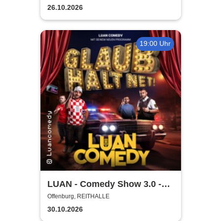
26.10.2026
19:00 Uhr
LUAN - Comedy Show 3.0 -
Glaub halt net!
Offenburg, REITHALLE
30.10.2026