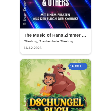
The Music of Hans Zimmer &
Others - A Celebration of Film
Offenburg, Oberrheinhalle Offenburg
Music
16.12.2026
16:00 Uhr