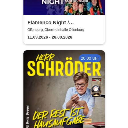
Flamenco Night /
Flamencomanía Tour 26/27 -
Offenburg, Oberrheinhalle Offenburg
Deutschlands größte
11.09.2026 - 26.09.2026
Flamenco-Tournee
20:00 Uhr