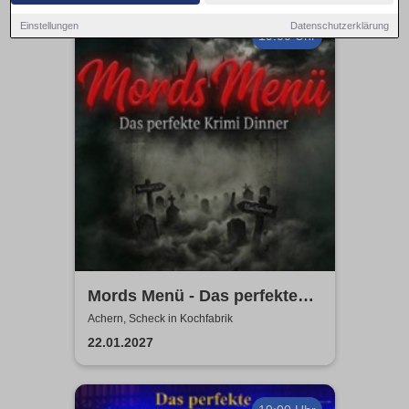
Einstellungen
Datenschutzerklärung
19:00 Uhr
Mords Menü - Das perfekte
Krimi Dinner
Achern, Scheck in Kochfabrik
22.01.2027