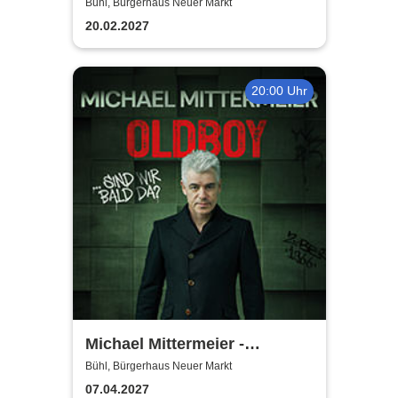
Säue - Das Best Of zum
Bühl, Bürgerhaus Neuer Markt
Jubiläum
20.02.2027
20:00 Uhr
Michael Mittermeier -
OLDBOY... sind wir bald da?
Bühl, Bürgerhaus Neuer Markt
07.04.2027