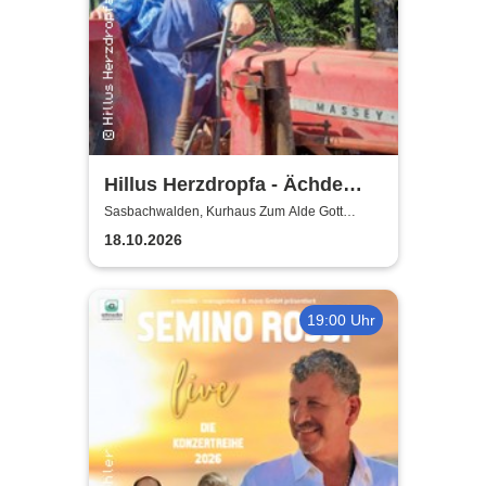
Hillus Herzdropfa - Ächde
Älbler
Sasbachwalden, Kurhaus Zum Alde Gott
Sasbachwalden
18.10.2026
19:00 Uhr