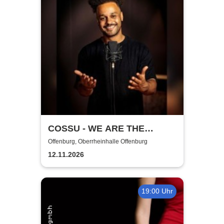
COSSU - WE ARE THE
GERMANS - Stand-Up
Offenburg, Oberrheinhalle Offenburg
Comedy
12.11.2026
19:00 Uhr