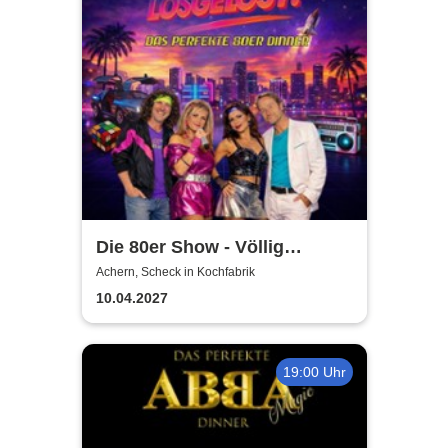
Die 80er Show - Völlig
losgelöst - Hymnen deines
Achern, Scheck in Kochfabrik
Lebens
10.04.2027
19:00 Uhr