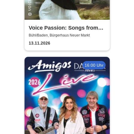
Voice Passion: Songs from
Outlander, Vikings & The Last
Bühl/Baden, Bürgerhaus Neuer Markt
Kingdom
13.11.2026
16:00 Uhr