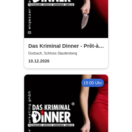
Das Kriminal Dinner - Prêt-à-
morter - Der letzte Schrei
Durbach, Schloss Staufenberg
10.12.2026
19:00 Uhr