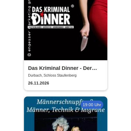
Das Kriminal Dinner - Der
letzte Joint der Marie Juana
Durbach, Schloss Staufenberg
26.11.2026
19:00 Uhr