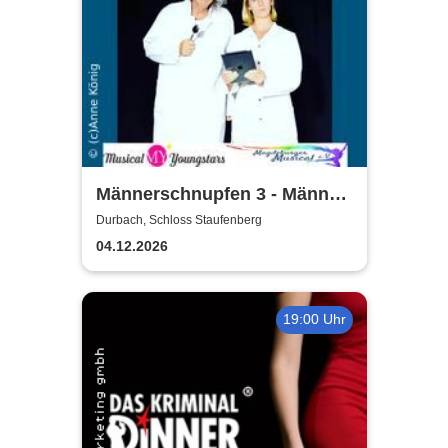
Männerschnupfen 3 - Männer,
Technik, Migräne & KI
Durbach, Schloss Staufenberg
04.12.2026
19:00 Uhr