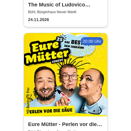
The Music of Ludovico
Einaudi: Tribute-
Bühl, Bürgerhaus Neuer Markt
Klavierkonzert - Ludovico
24.11.2026
Einaudi Tribute bei
Kerzenschein
20:00 Uhr
Eure Mütter - Perlen vor die