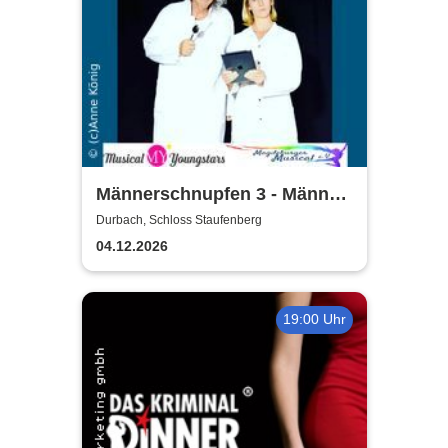
Männerschnupfen 3 - Männer,
Technik, Migräne & KI
Durbach, Schloss Staufenberg
04.12.2026
19:00 Uhr