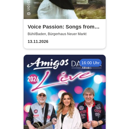
Voice Passion: Songs from
Outlander, Vikings & The Last
Bühl/Baden, Bürgerhaus Neuer Markt
Kingdom
13.11.2026
16:00 Uhr