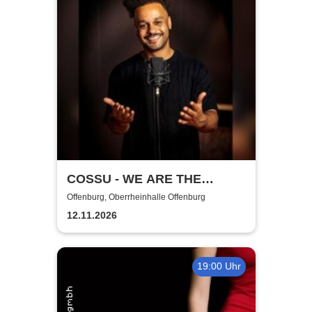
COSSU - WE ARE THE
GERMANS - Stand-Up
Offenburg, Oberrheinhalle Offenburg
Comedy
12.11.2026
19:00 Uhr