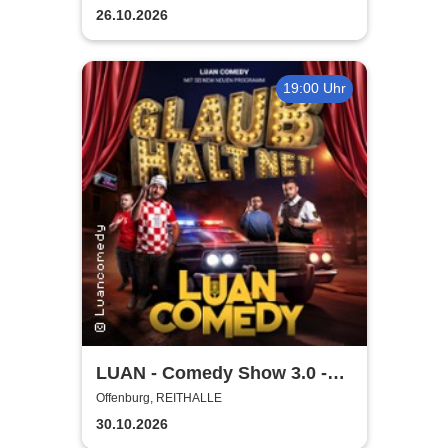
26.10.2026
19:00 Uhr
LUAN - Comedy Show 3.0 -
Glaub halt net!
Offenburg, REITHALLE
30.10.2026