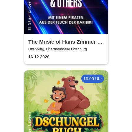
The Music of Hans Zimmer &
Others - A Celebration of Film
Offenburg, Oberrheinhalle Offenburg
Music
16.12.2026
16:00 Uhr