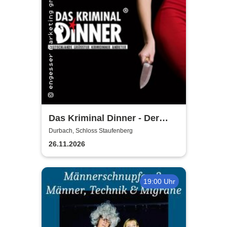
Das Kriminal Dinner - Der
letzte Joint der Marie Juana
Durbach, Schloss Staufenberg
26.11.2026
19:00 Uhr