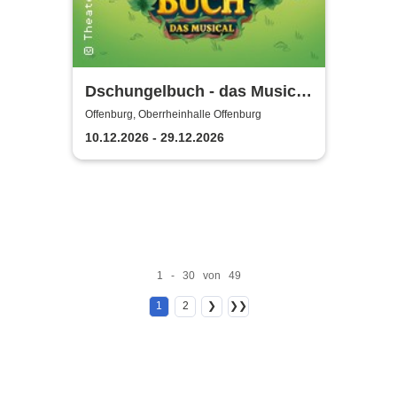
Dschungelbuch - das Musical
| Theater Liberi
Offenburg, Oberrheinhalle Offenburg
10.12.2026 - 29.12.2026
1 - 30 von 49
1
2
❯
❯❯