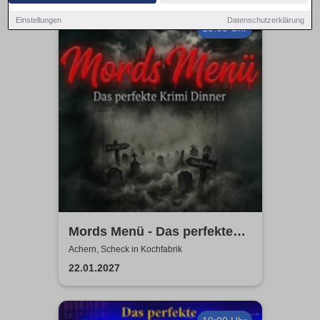
Einstellungen
Datenschutzerklärung
19:00 Uhr
Mords Menü - Das perfekte
Krimi Dinner
Achern, Scheck in Kochfabrik
22.01.2027