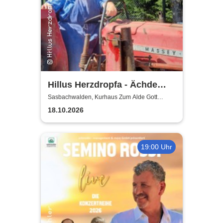
Hillus Herzdropfa - Ächde
Älbler
Sasbachwalden, Kurhaus Zum Alde Gott
Sasbachwalden
18.10.2026
19:00 Uhr