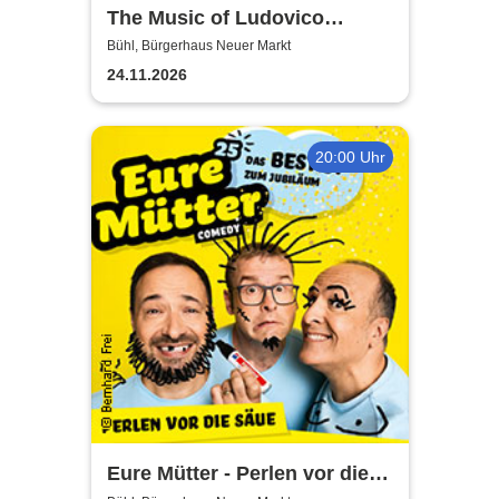
The Music of Ludovico
Einaudi: Tribute-
Bühl, Bürgerhaus Neuer Markt
Klavierkonzert - Ludovico
24.11.2026
Einaudi Tribute bei
Kerzenschein
20:00 Uhr
Eure Mütter - Perlen vor die