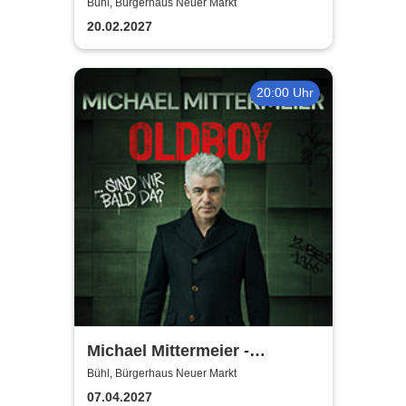
Säue - Das Best Of zum
Bühl, Bürgerhaus Neuer Markt
Jubiläum
20.02.2027
20:00 Uhr
Michael Mittermeier -
OLDBOY... sind wir bald da?
Bühl, Bürgerhaus Neuer Markt
07.04.2027