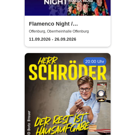
Flamenco Night /
Flamencomanía Tour 26/27 -
Offenburg, Oberrheinhalle Offenburg
Deutschlands größte
11.09.2026 - 26.09.2026
Flamenco-Tournee
20:00 Uhr