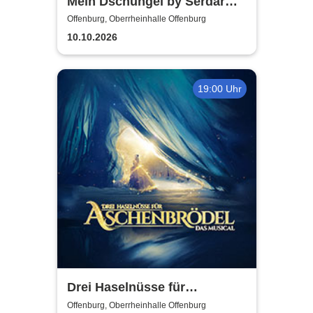
Mein Dschungel by Serdar
Karibik
Offenburg, Oberrheinhalle Offenburg
10.10.2026
19:00 Uhr
Drei Haselnüsse für
Aschenbrödel - Das Musical
Offenburg, Oberrheinhalle Offenburg