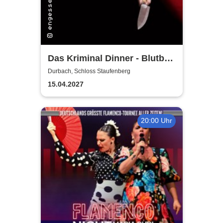
Das Kriminal Dinner - Blutbad
im Gemeinderat
Durbach, Schloss Staufenberg
15.04.2027
20:00 Uhr