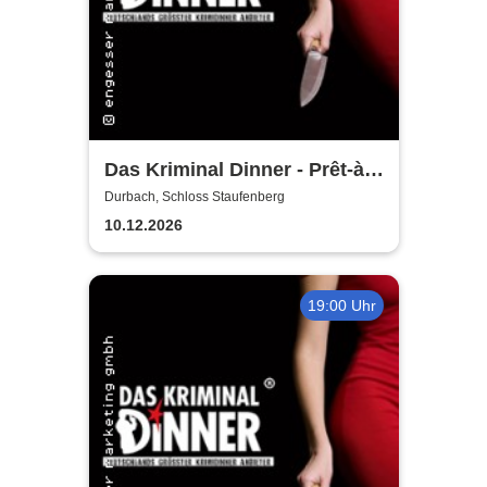
Das Kriminal Dinner - Prêt-à-
morter - Der letzte Schrei
Durbach, Schloss Staufenberg
10.12.2026
19:00 Uhr