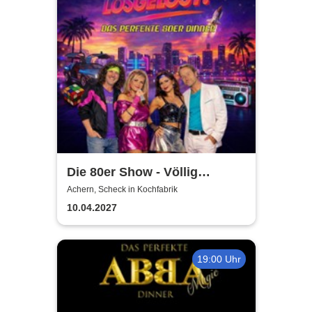
Die 80er Show - Völlig
losgelöst - Hymnen deines
Achern, Scheck in Kochfabrik
Lebens
10.04.2027
19:00 Uhr