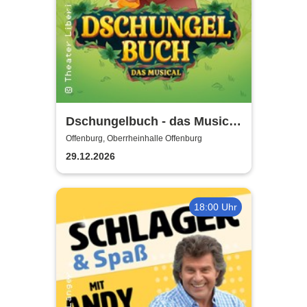
Dschungelbuch - das Musical
| Theater Liberi
Offenburg, Oberrheinhalle Offenburg
29.12.2026
18:00 Uhr