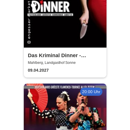
Das Kriminal Dinner -
Alpenkrimi: Knödelmord beim
Mahlberg, Landgasthof Sonne
Gipfeltreffen
09.04.2027
20:00 Uhr