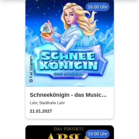
16:00 Uhr
Schneekönigin - das Musical |
Theater Liberi
Lahr, Stadthalle Lahr
21.01.2027
19:00 Uhr