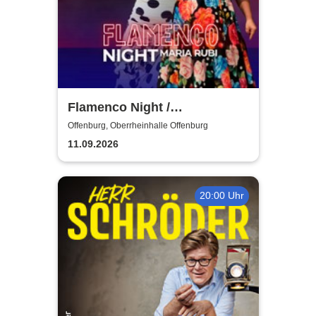
Flamenco Night /
Flamencomanía Tour 26/27 -
Offenburg, Oberrheinhalle Offenburg
Deutschlands größte
11.09.2026
Flamenco-Tournee
20:00 Uhr