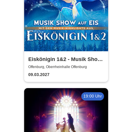
Eiskönigin 1&2 - Musik Show
auf Eis
Offenburg, Oberrheinhalle Offenburg
09.03.2027
19:00 Uhr