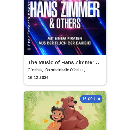
The Music of Hans Zimmer &
Others - A Celebration of Film
Offenburg, Oberrheinhalle Offenburg
Music
16.12.2026
16:00 Uhr