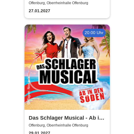
erfolgreichste Musicalgala
Offenburg, Oberrheinhalle Offenburg
aller Zeiten
27.01.2027
20:00 Uhr
Das Schlager Musical - Ab in
den Süden 2026/2027
Offenburg, Oberrheinhalle Offenburg
29.01.2027