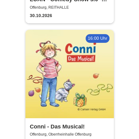
Glaub halt net!
Offenburg, REITHALLE
30.10.2026
16:00 Uhr
Conni - Das Musical!
Offenburg, Oberrheinhalle Offenburg