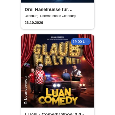
Drei Haselnüsse für
Aschenbrödel - Das Musical
Offenburg, Oberrheinhalle Offenburg
26.10.2026
19:00 Uhr
LUAN - Comedy Show 3.0 -