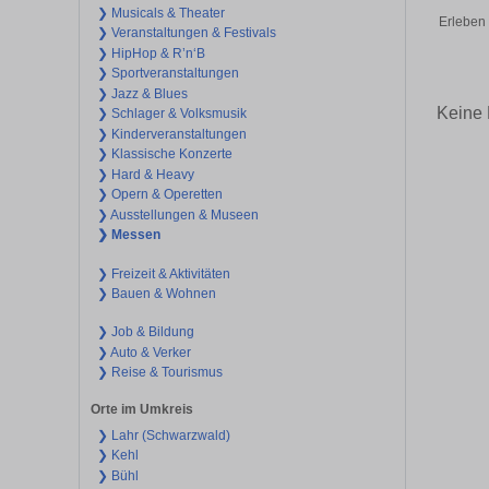
❯ Musicals & Theater
Erleben 
❯ Veranstaltungen & Festivals
❯ HipHop & R’n‘B
❯ Sportveranstaltungen
❯ Jazz & Blues
Keine 
❯ Schlager & Volksmusik
❯ Kinderveranstaltungen
❯ Klassische Konzerte
❯ Hard & Heavy
❯ Opern & Operetten
❯ Ausstellungen & Museen
❯ Messen
❯ Freizeit & Aktivitäten
❯ Bauen & Wohnen
❯ Job & Bildung
❯ Auto & Verker
❯ Reise & Tourismus
Orte im Umkreis
❯ Lahr (Schwarzwald)
❯ Kehl
❯ Bühl