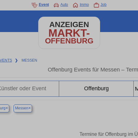
Event
Auto
Immo
Job
ANZEIGEN
MARKT-
OFFENBURG
VENTS
❯
MESSEN
Offenburg Events für Messen – Term
×
×
urg
Messen
Termine für Offenburg im Ü