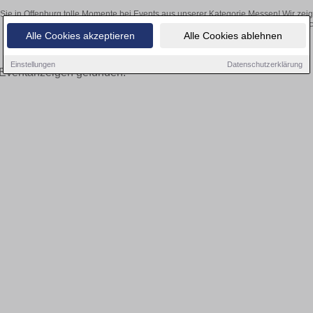
Sie in Offenburg tolle Momente bei Events aus unserer Kategorie Messen! Wir zeige
Online-Kartenverkauf unserer P
Alle Cookies akzeptieren
Alle Cookies ablehnen
Einstellungen
Datenschutzerklärung
Eventanzeigen gefunden!