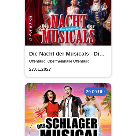
Die Nacht der Musicals - Die
erfolgreichste Musicalgala
Offenburg, Oberrheinhalle Offenburg
aller Zeiten
27.01.2027
20:00 Uhr