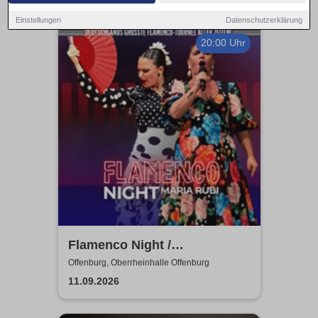
Einstellungen
Datenschutzerklärung
20:00 Uhr
Flamenco Night /
Flamencomanía Tour 26/27 -
Offenburg, Oberrheinhalle Offenburg
Deutschlands größte
11.09.2026
Flamenco-Tournee