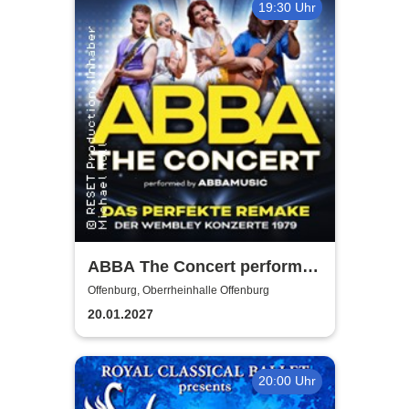
19:30 Uhr
ABBA The Concert performed
by ABBAMUSIC
Offenburg, Oberrheinhalle Offenburg
20.01.2027
20:00 Uhr