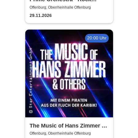
Sympho Show
Offenburg, Oberrheinhalle Offenburg
29.11.2026
20:00 Uhr
The Music of Hans Zimmer &
Others - A Celebration of Film
Offenburg, Oberrheinhalle Offenburg