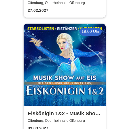
Moves. Die Show.
Offenburg, Oberrheinhalle Offenburg
27.02.2027
19:00 Uhr
Eiskönigin 1&2 - Musik Show
auf Eis
Offenburg, Oberrheinhalle Offenburg
09.03.2027