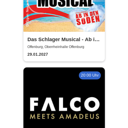
Das Schlager Musical - Ab in
den Süden 2026/2027
Offenburg, Oberrheinhalle Offenburg
29.01.2027
20:00 Uhr