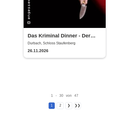
Das Kriminal Dinner - Der
letzte Joint der Marie Juana
Durbach, Schloss Staufenberg
26.11.2026
1 - 30 von 47
1
2
❯
❯❯