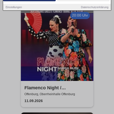
Einstellungen
Datenschutzerklärung
20:00 Uhr
Flamenco Night /
Flamencomanía Tour 26/27 -
Offenburg, Oberrheinhalle Offenburg
Deutschlands größte
11.09.2026
Flamenco-Tournee