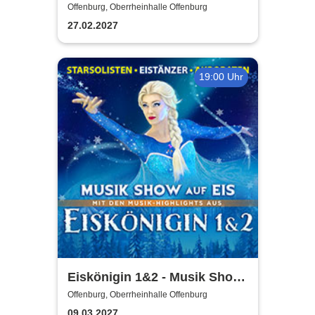
Moves. Die Show.
Offenburg, Oberrheinhalle Offenburg
27.02.2027
19:00 Uhr
Eiskönigin 1&2 - Musik Show
auf Eis
Offenburg, Oberrheinhalle Offenburg
09.03.2027