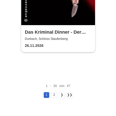
Das Kriminal Dinner - Der
letzte Joint der Marie Juana
Durbach, Schloss Staufenberg
26.11.2026
1 - 30 von 47
1
2
❯
❯❯