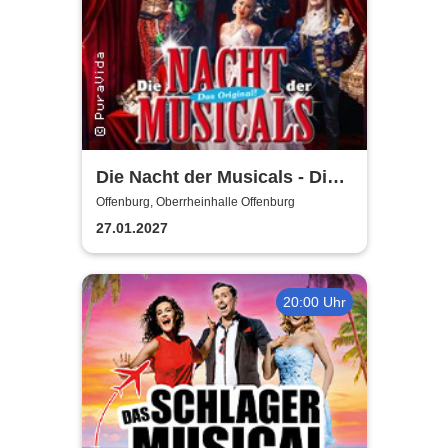
Die Nacht der Musicals - Die
erfolgreichste Musicalgala
Offenburg, Oberrheinhalle Offenburg
aller Zeiten
27.01.2027
20:00 Uhr