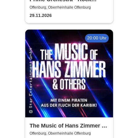
Sympho Show
Offenburg, Oberrheinhalle Offenburg
29.11.2026
20:00 Uhr
The Music of Hans Zimmer &
Others - A Celebration of Film
Offenburg, Oberrheinhalle Offenburg