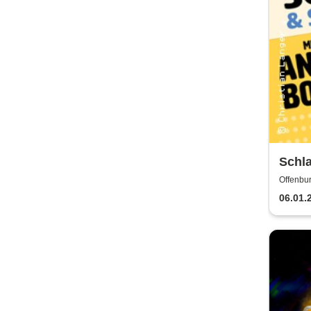
Schl
Borg
Offenbur
06.01.