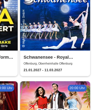
formed
Schwanensee - Royal
Classical Ballet
Offenburg, Oberrheinhalle Offenburg
21.01.2027 - 11.03.2027
0:00 Uhr
20:00 Uhr