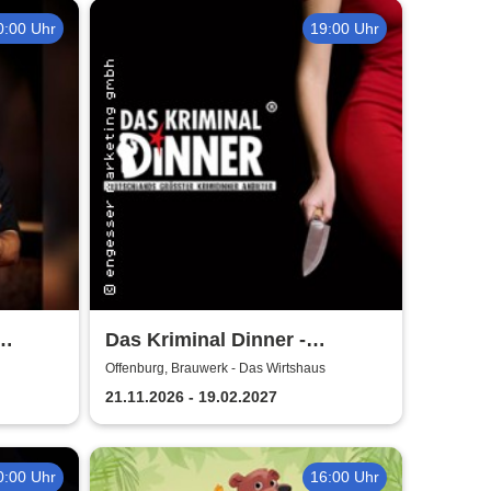
0:00 Uhr
19:00 Uhr
Das Kriminal Dinner -
Testament à la Carte
Offenburg, Brauwerk - Das Wirtshaus
21.11.2026 - 19.02.2027
0:00 Uhr
16:00 Uhr