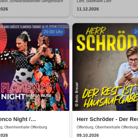
Adventskonzerte 2026 
ach, Schwarzwaldhotel Gengenbach
Lahr, Stadthalle Lahr
2026
11.12.2026
20:00 Uhr
2
nco Night /
Herr Schröder - Der Res
encomanía Tour 26/27 -
Hausaufgabe
g, Oberrheinhalle Offenburg
Offenburg, Oberrheinhalle Offenburg
schlands größte
2026
09.10.2026