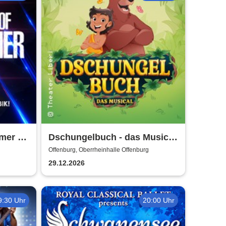
mmer &
Dschungelbuch - das Musical
of Film
| Theater Liberi
Offenburg, Oberrheinhalle Offenburg
29.12.2026
9:30 Uhr
20:00 Uhr