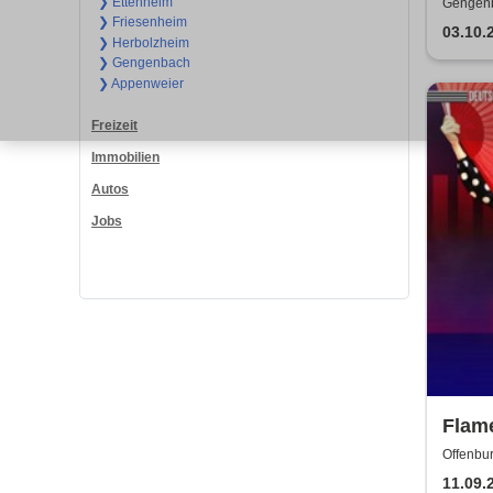
❯ Ettenheim
Gengenb
❯ Friesenheim
03.10.
❯ Herbolzheim
❯ Gengenbach
❯ Appenweier
Freizeit
Immobilien
Autos
Jobs
Flame
Flam
Offenbur
Deut
11.09.