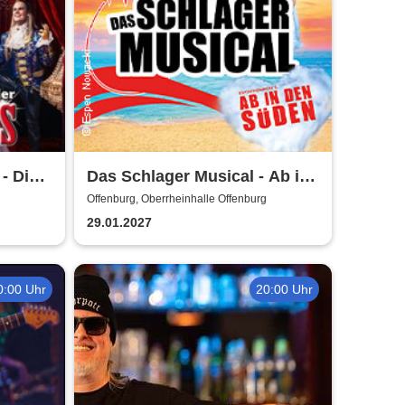
- Die
Das Schlager Musical - Ab in
gala
den Süden 2026/2027
Offenburg, Oberrheinhalle Offenburg
29.01.2027
0:00 Uhr
20:00 Uhr