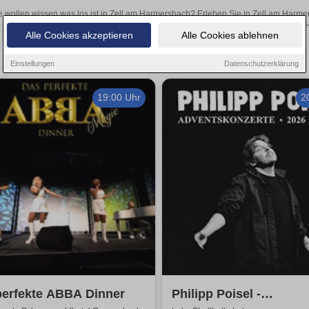
e wollen wissen was los ist in Zell am Harmersbach? Erleben Sie in Zell am Harme
inspirierende Theateraufführungen oder aufregende Veranstaltungen in Zell am Ha
Alle Cookies akzeptieren
Alle Cookies ablehnen
Einstellungen
Datenschutzerklärung
19:00 Uhr
2
perfekte ABBA Dinner
Philipp Poisel -