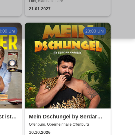
- Solo
Theater Liberi
Lahr, Stadthalle Lahr
21.01.2027
0:00 Uhr
20:00 Uhr
t ist
Mein Dschungel by Serdar
Karibik
Offenburg, Oberrheinhalle Offenburg
10.10.2026