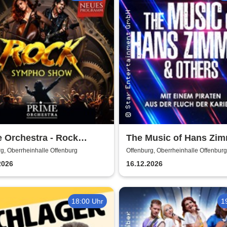
 Orchestra - Rock
The Music of Hans Zi
ho Show
Others - A Celebration 
g, Oberrheinhalle Offenburg
Offenburg, Oberrheinhalle Offenburg
Music
2026
16.12.2026
18:00 Uhr
1