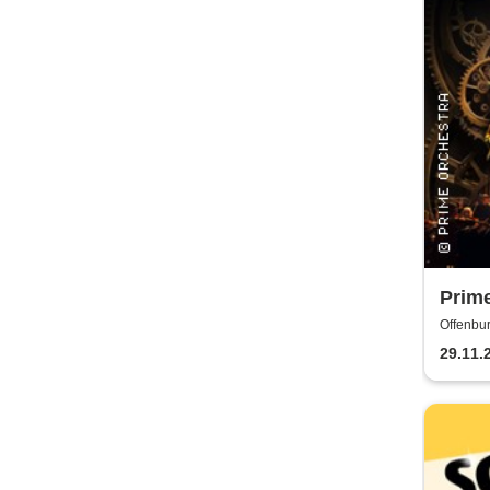
Prime
Symp
Offenbur
29.11.