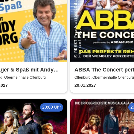
ager & Spaß mit Andy
ABBA The Concert per
 und Gästen
by ABBAMUSIC
g, Oberrheinhalle Offenburg
Offenburg, Oberrheinhalle Offenburg
2027
20.01.2027
20:00 Uhr
2