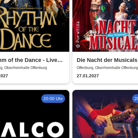
m of the Dance - Live
Die Nacht der Musicals 
erfolgreichste Musical
g, Oberrheinhalle Offenburg
Offenburg, Oberrheinhalle Offenburg
aller Zeiten
2027
27.01.2027
20:00 Uhr
2