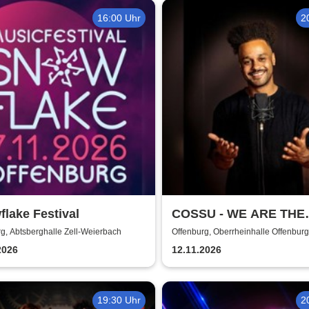
16:00 Uhr
2
lake Festival
COSSU - WE ARE THE
GERMANS - Stand-Up
g, Abtsberghalle Zell-Weierbach
Offenburg, Oberrheinhalle Offenburg
Comedy
2026
12.11.2026
19:30 Uhr
2