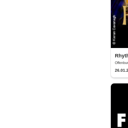
Rhyth
2027
Offenbur
26.01.