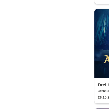
Flam
Drei 
Asche
Offenbur
26.10.