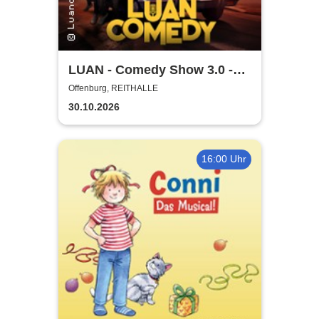
LUAN - Comedy Show 3.0 -
Glaub halt net!
Offenburg, REITHALLE
30.10.2026
16:00 Uhr