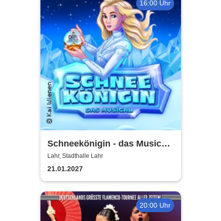
16:00 Uhr
Schneekönigin - das Musical |
Theater Liberi
Lahr, Stadthalle Lahr
21.01.2027
20:00 Uhr