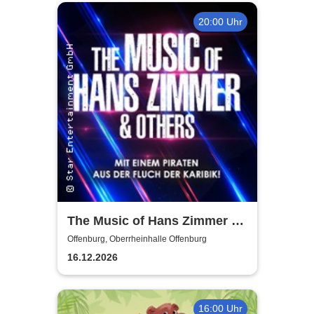
20:00 Uhr
The Music of Hans Zimmer &
Others - A Celebration of Film
Offenburg, Oberrheinhalle Offenburg
Music
16.12.2026
16:00 Uhr