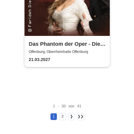
Das Phantom der Oper - Die
Originalproduktion von
Offenburg, Oberrheinhalle Offenburg
Sasson/Sautter
21.03.2027
1 - 30 von 41
1
2
❯
❯❯