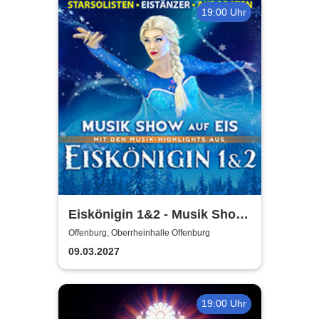
19:00 Uhr
Eiskönigin 1&2 - Musik Show
auf Eis
Offenburg, Oberrheinhalle Offenburg
09.03.2027
19:00 Uhr