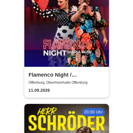
Flamenco Night /
Flamencomanía Tour 26/27 -
Offenburg, Oberrheinhalle Offenburg
Deutschlands größte
11.09.2026
Flamenco-Tournee
20:00 Uhr