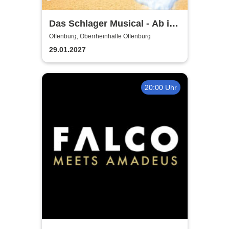
Das Schlager Musical - Ab in
den Süden 2026/2027
Offenburg, Oberrheinhalle Offenburg
29.01.2027
20:00 Uhr