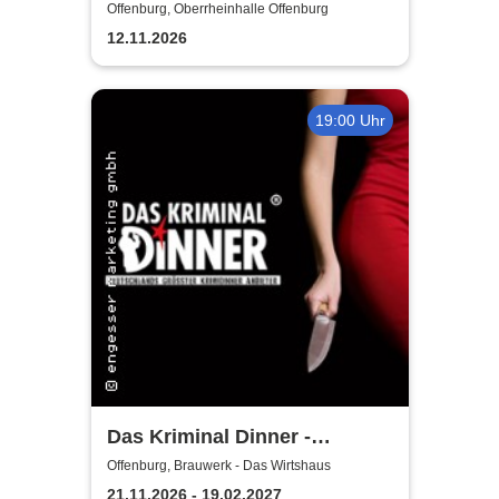
GERMANS - Stand-Up
Offenburg, Oberrheinhalle Offenburg
Comedy
12.11.2026
19:00 Uhr
Das Kriminal Dinner -
Testament à la Carte
Offenburg, Brauwerk - Das Wirtshaus
21.11.2026 - 19.02.2027