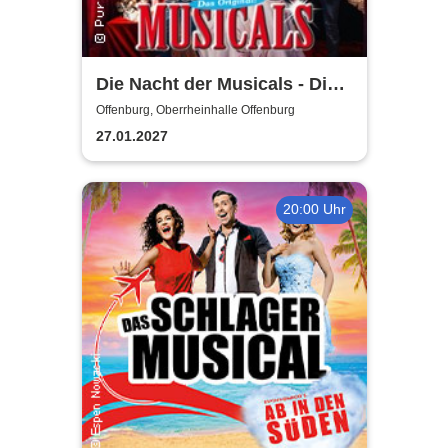
Die Nacht der Musicals - Die
erfolgreichste Musicalgala
Offenburg, Oberrheinhalle Offenburg
aller Zeiten
27.01.2027
20:00 Uhr