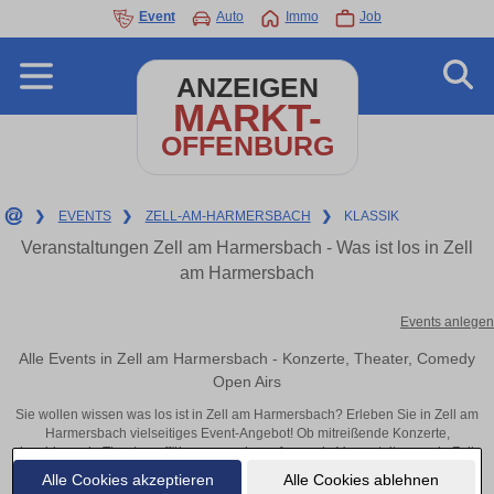
Event
Auto
Immo
Job
ANZEIGEN
MARKT-
OFFENBURG
❯
EVENTS
❯
ZELL-AM-HARMERSBACH
❯
KLASSIK
Veranstaltungen Zell am Harmersbach - Was ist los in Zell
am Harmersbach
Events anlegen
Alle Events in Zell am Harmersbach - Konzerte, Theater, Comedy
Open Airs
Sie wollen wissen was los ist in Zell am Harmersbach? Erleben Sie in Zell am
Harmersbach vielseitiges Event-Angebot! Ob mitreißende Konzerte,
inspirierende Theateraufführungen oder aufregende Veranstaltungen in Zell
am Harmersbach – hier finden alles im Überblick und Tickets.
Alle Cookies akzeptieren
Alle Cookies ablehnen