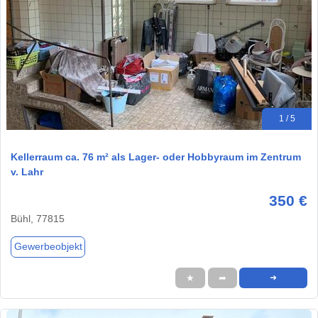
1 / 5
Kellerraum ca. 76 m² als Lager- oder Hobbyraum im Zentrum
v. Lahr
350 €
Bühl, 77815
Gewerbeobjekt
★
➦
➜