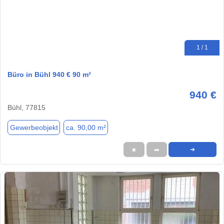
1 / 1
Büro in Bühl 940 € 90 m²
940 €
Bühl, 77815
Gewerbeobjekt
ca. 90,00 m²
★
➦
➜