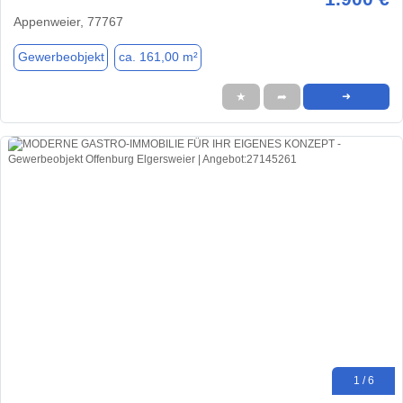
Appenweier, 77767
Gewerbeobjekt
ca. 161,00 m²
★
➦
➜
1 / 6