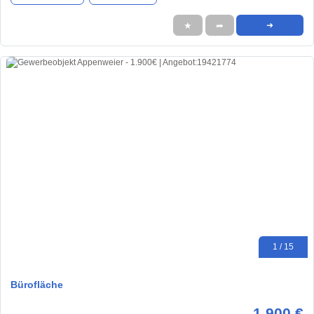
★
➦
➜
1 / 15
Bürofläche
1.900 €