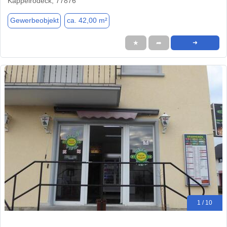
Kappelrodeck, 77876
Gewerbeobjekt
ca. 42,00 m²
★
➦
➜
1 / 10