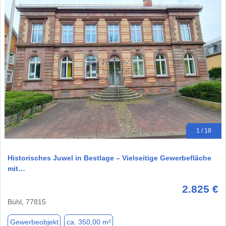
1 / 18
Historisches Juwel in Bestlage – Vielseitige Gewerbefläche
mit…
2.825 €
Bühl, 77815
Gewerbeobjekt
ca. 350,00 m²