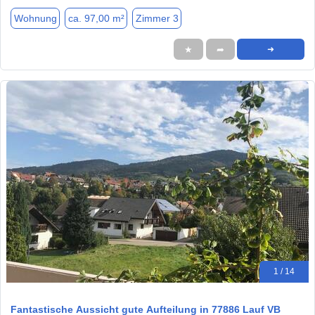
Wohnung
ca. 97,00 m²
Zimmer 3
★
➦
➜
1 / 14
Fantastische Aussicht gute Aufteilung in 77886 Lauf VB