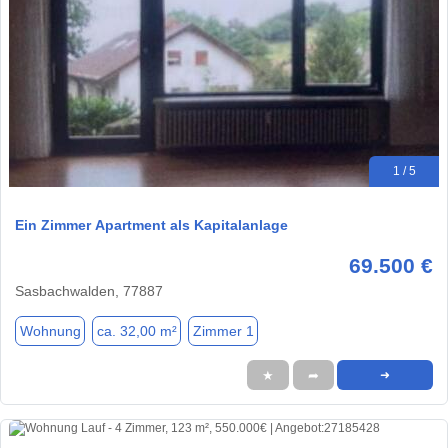
1 / 5
Ein Zimmer Apartment als Kapitalanlage
69.500 €
Sasbachwalden, 77887
Wohnung
ca. 32,00 m²
Zimmer 1
★
➦
➜