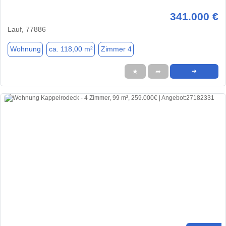
341.000 €
Lauf, 77886
Wohnung
ca. 118,00 m²
Zimmer 4
★
➦
➜