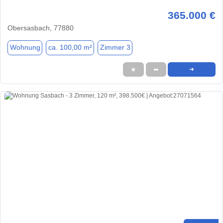
365.000 €
Obersasbach, 77880
Wohnung
ca. 100,00 m²
Zimmer 3
★
➦
➜