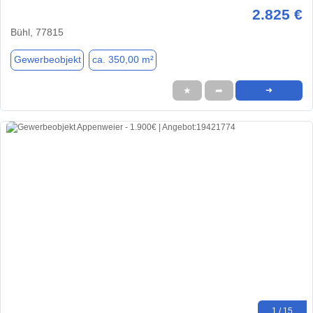
2.825 €
Bühl, 77815
Gewerbeobjekt
ca. 350,00 m²
★
➦
➜
1 / 15