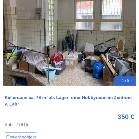
1 / 5
Kellerraum ca. 76 m² als Lager- oder Hobbyraum im Zentrum
v. Lahr
350 €
Bühl, 77815
Gewerbeobjekt