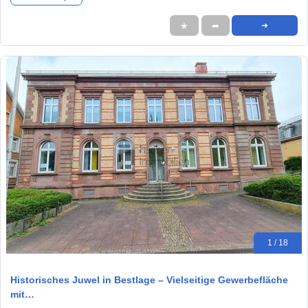
★
➦
➜
1 / 18
Historisches Juwel in Bestlage – Vielseitige Gewerbefläche
mit…