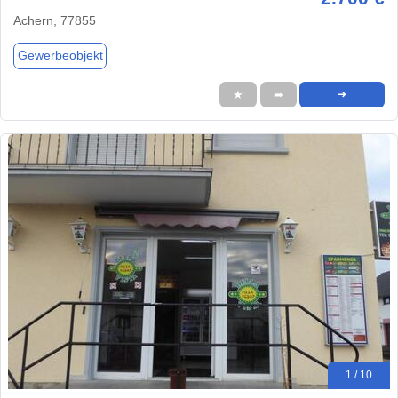
Achern, 77855
Gewerbeobjekt
★
➦
➜
1 / 10