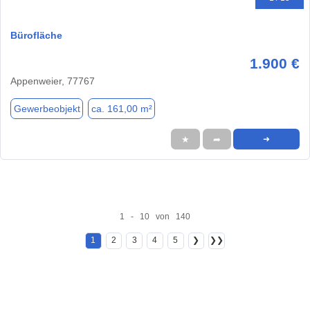
Bürofläche
1.900 €
Appenweier, 77767
Gewerbeobjekt
ca. 161,00 m²
★
➦
➜
1 - 10 von 140
1
2
3
4
5
❯
❯❯