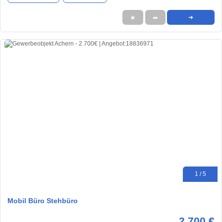
★
➦
➜
1 / 5
Mobil Büro Stehbüro
2.700 €