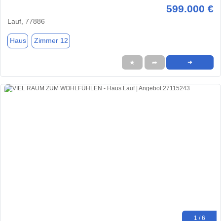
599.000 €
Lauf, 77886
Haus
Zimmer 12
★
➦
➜
1 / 6