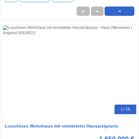
★
➦
➜
1 / 16
Luxuriöses Wohnhaus mit vermieteter Hausarztpraxis
1.650.000 €