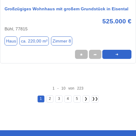
Großzügiges Wohnhaus mit großem Grundstück in Eisental
525.000 €
Bühl, 77815
Haus
ca. 220,00 m²
Zimmer 8
★
➦
➜
1 - 10 von 223
1
2
3
4
5
❯
❯❯