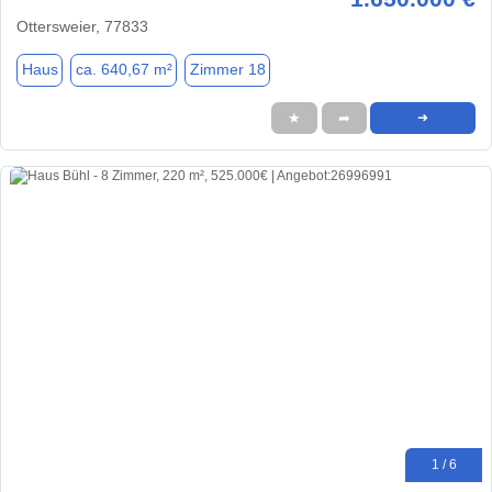
Ottersweier, 77833
Haus
ca. 640,67 m²
Zimmer 18
★
➦
➜
1 / 6