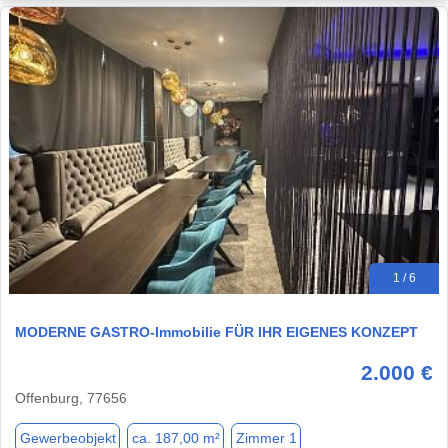
1 / 6
MODERNE GASTRO-Immobilie FÜR IHR EIGENES KONZEPT
2.000 €
Offenburg, 77656
Gewerbeobjekt
ca. 187,00 m²
Zimmer 1