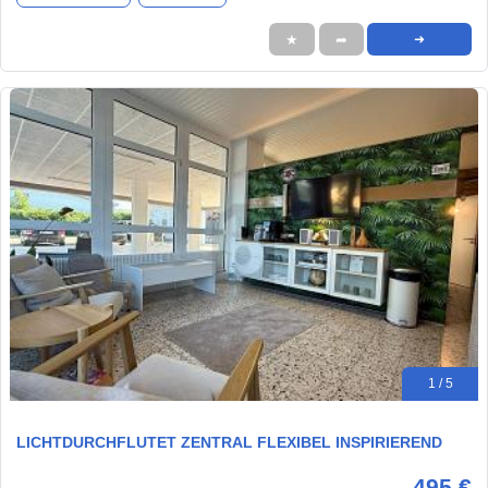
★
➦
➜
1 / 5
LICHTDURCHFLUTET ZENTRAL FLEXIBEL INSPIRIEREND
495 €