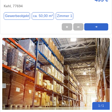
Kehl, 77694
Gewerbeobjekt
ca. 50,00 m²
Zimmer 1
★
➦
➜
1 / 1