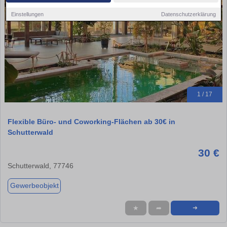
Einstellungen
Datenschutzerklärung
1 / 17
Flexible Büro- und Coworking-Flächen ab 30€ in
Schutterwald
30 €
Schutterwald, 77746
Gewerbeobjekt
★
➦
➜