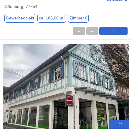
Offenburg, 77654
Gewerbeobjekt
ca. 186,00 m²
Zimmer 6
★
➦
➜
1 / 5