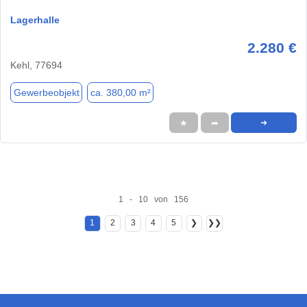
Lagerhalle
2.280 €
Kehl, 77694
Gewerbeobjekt
ca. 380,00 m²
★
➦
➜
1 - 10 von 156
1
2
3
4
5
❯
❯❯