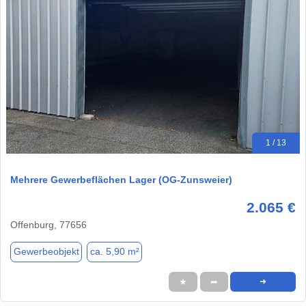
1 / 13
Mehrere Gewerbeflächen Lager (OG-Zunsweier)
2.065 €
Offenburg, 77656
Gewerbeobjekt
ca. 5,90 m²
★
➦
➜