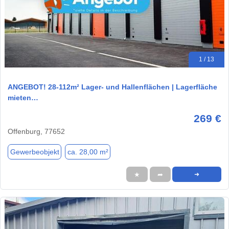
1 / 13
ANGEBOT! 28-112m² Lager- und Hallenflächen | Lagerfläche
mieten…
269 €
Offenburg, 77652
Gewerbeobjekt
ca. 28,00 m²
★
➦
➜