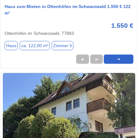
Haus zum Mieten in Ottenhöfen im Schwarzwald 1.550 € 122
m²
1.550 €
Ottenhöfen im Schwarzwald, 77883
Haus
ca. 122,00 m²
Zimmer 5
★
➦
➜