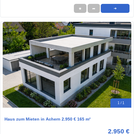
★
➦
➜
1 / 1
Haus zum Mieten in Achern 2.950 € 165 m²
2.950 €