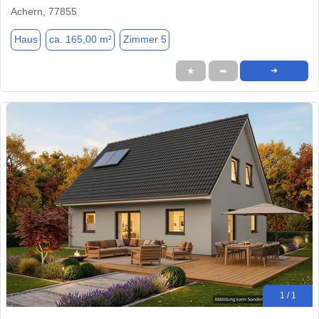
Achern, 77855
Haus
ca. 165,00 m²
Zimmer 5
★
➦
➜
1 / 1