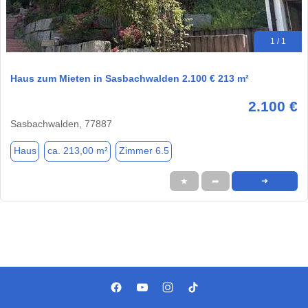
1 / 1
Haus zum Mieten in Sasbachwalden 2.100 € 213 m²
2.100 €
Sasbachwalden, 77887
Haus
ca. 213,00 m²
Zimmer 6.5
★
➦
➜