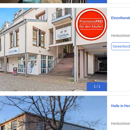
Einzelhande
Herbolzhei
Gewerbeob
1 / 1
Halle in He
Herbolzhei