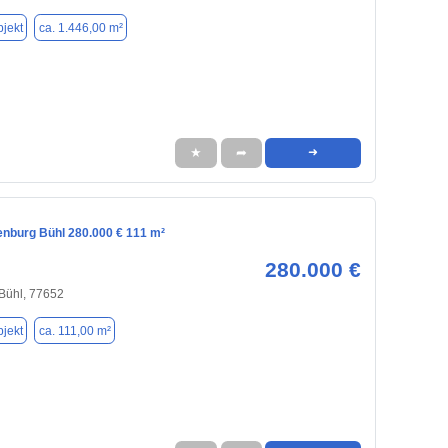
jekt
ca. 1.446,00 m²
★
➦
➜
enburg Bühl 280.000 € 111 m²
280.000 €
 Bühl, 77652
jekt
ca. 111,00 m²