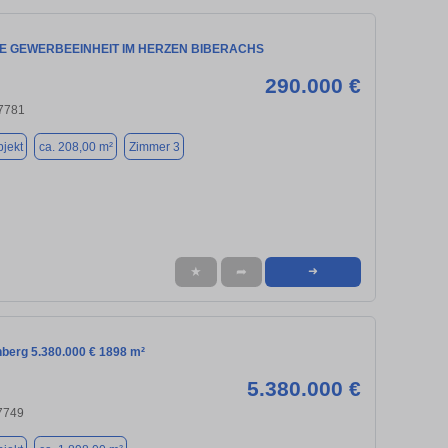
GE GEWERBEEINHEIT IM HERZEN BIBERACHS
290.000 €
77781
jekt
ca. 208,00 m²
Zimmer 3
★
➦
➜
hberg 5.380.000 € 1898 m²
5.380.000 €
7749