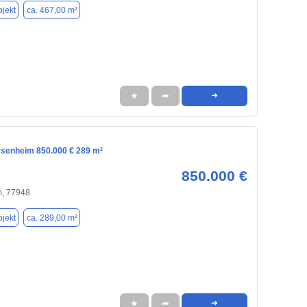
jekt
ca. 467,00 m²
★
➦
➜
iesenheim 850.000 € 289 m²
850.000 €
m, 77948
jekt
ca. 289,00 m²
★
➦
➜