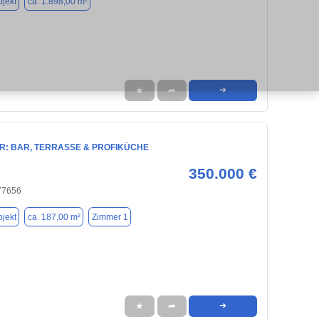
jekt
ca. 1.898,00 m²
★
➦
➜
R: BAR, TERRASSE & PROFIKÜCHE
350.000 €
 77656
jekt
ca. 187,00 m²
Zimmer 1
★
➦
➜