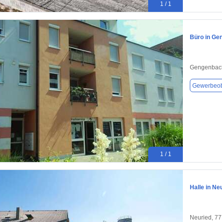
1 / 1
Büro in Ge
Gengenbac
Gewerbeob
1 / 1
Halle in Ne
Neuried, 7