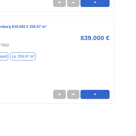
★
➦
➜
enburg 839.000 € 356.97 m²
839.000 €
 77652
jekt
ca. 356,97 m²
★
➦
➜