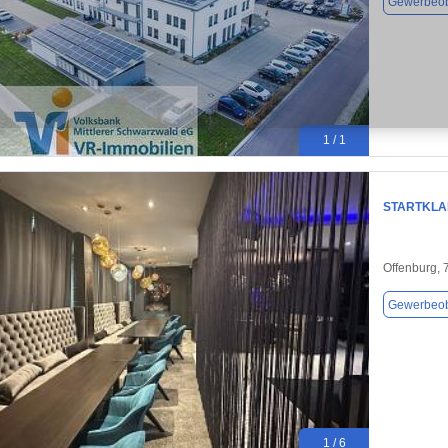
Gewerbeob
1 / 1
STARTKLA
Offenburg,
Gewerbeob
1 / 6