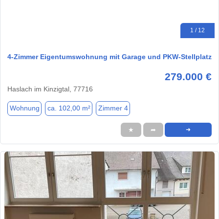
1 / 12
4-Zimmer Eigentumswohnung mit Garage und PKW-Stellplatz
279.000 €
Haslach im Kinzigtal, 77716
Wohnung
ca. 102,00 m²
Zimmer 4
★
➦
➜