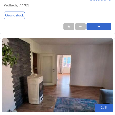
Wolfach, 77709
Grundstück
★
➦
➜
1 / 8