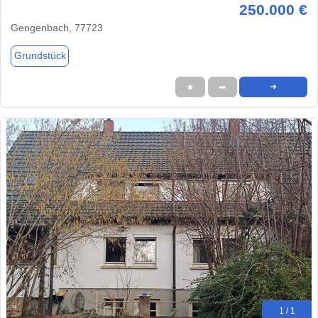
250.000 €
Gengenbach, 77723
Grundstück
★
➦
➜
1 / 1