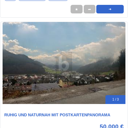
★
➦
➜
1 / 3
RUHIG UND NATURNAH MIT POSTKARTENPANORAMA
50.000 €