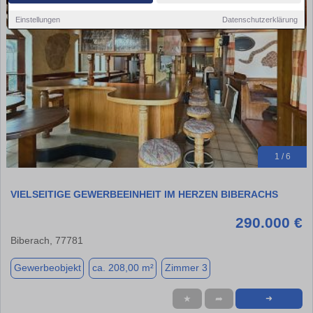
Einstellungen
Datenschutzerklärung
1 / 6
VIELSEITIGE GEWERBEEINHEIT IM HERZEN BIBERACHS
290.000 €
Biberach, 77781
Gewerbeobjekt
ca. 208,00 m²
Zimmer 3
★
➦
➜