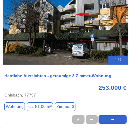
1 / 7
Herrliche Aussichten - geräumige 3 Zimmer-Wohnung
253.000 €
Ohlsbach, 77797
Wohnung
ca. 81,00 m²
Zimmer 3
★
➦
➜