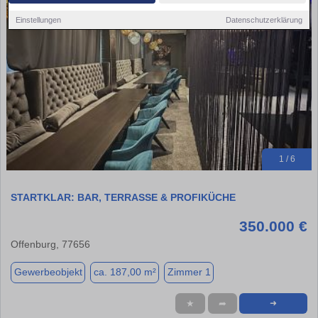
Einstellungen
Datenschutzerklärung
1 / 6
STARTKLAR: BAR, TERRASSE & PROFIKÜCHE
350.000 €
Offenburg, 77656
Gewerbeobjekt
ca. 187,00 m²
Zimmer 1
★
➦
➜