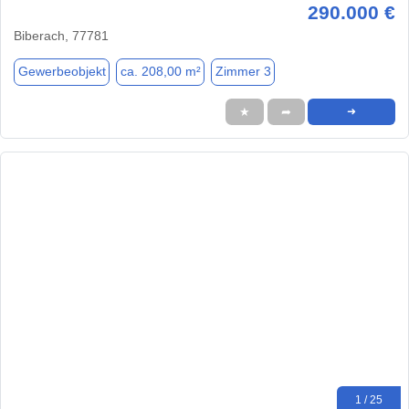
290.000 €
Biberach, 77781
Gewerbeobjekt
ca. 208,00 m²
Zimmer 3
★
➦
➜
1 / 25