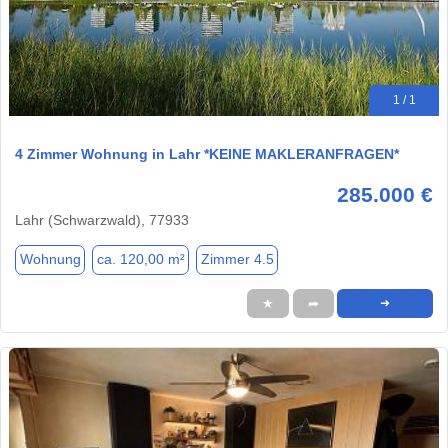
1 / 1
4 Zimmer Wohnung in Lahr *KEINE MAKLERANFRAGEN*
285.000 €
Lahr (Schwarzwald), 77933
Wohnung
ca. 120,00 m²
Zimmer 4.5
★
➦
➜