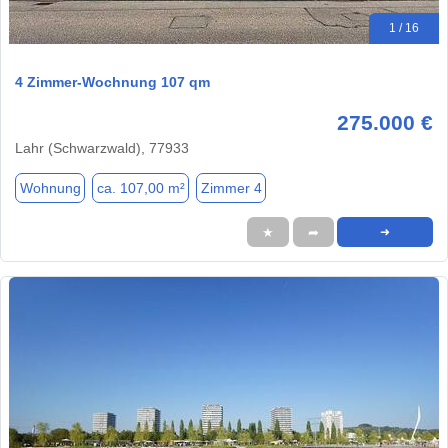
1 / 16
4 Zimmer-Wochnung 107 qm
275.000 €
Lahr (Schwarzwald), 77933
Wohnung
ca. 107,00 m²
Zimmer 4
★
➦
➜