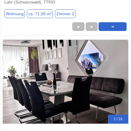
Lahr (Schwarzwald), 77933
Wohnung
ca. 71,00 m²
Zimmer 2
★
➦
➜
1 / 16