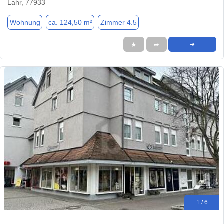
Lahr, 77933
Wohnung
ca. 124,50 m²
Zimmer 4.5
★
➦
➜
1 / 6