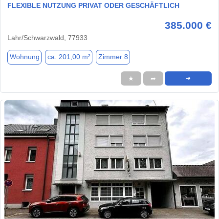
FLEXIBLE NUTZUNG PRIVAT ODER GESCHÄFTLICH
385.000 €
Lahr/Schwarzwald, 77933
Wohnung
ca. 201,00 m²
Zimmer 8
★
➦
➜