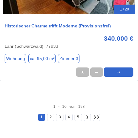
1 / 20
Historischer Charme trifft Moderne (Provisionsfrei)
340.000 €
Lahr (Schwarzwald), 77933
Wohnung
ca. 95,00 m²
Zimmer 3
★
➦
➜
1 - 10 von 198
1
2
3
4
5
❯
❯❯