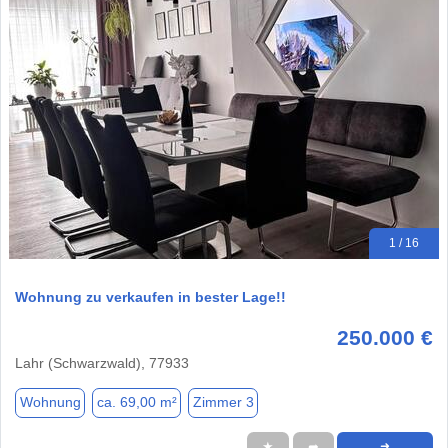
1 / 16
Wohnung zu verkaufen in bester Lage!!
250.000 €
Lahr (Schwarzwald), 77933
Wohnung
ca. 69,00 m²
Zimmer 3
★
➦
➜