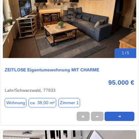
1 / 5
ZEITLOSE Eigentumswohnung MIT CHARME
95.000 €
Lahr/Schwarzwald, 77933
Wohnung
ca. 38,00 m²
Zimmer 1
★
➦
➜